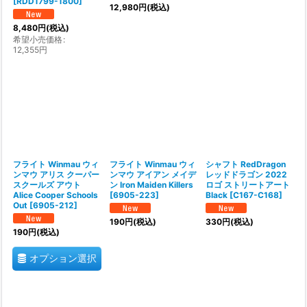
[
RDD1799-1800
]
12,980
円
(税込)
8,480
円
(税込)
希望小売価格
:
12,355
円
フライト Winmau ウィ
フライト Winmau ウィ
シャフト RedDragon
ンマウ アリス クーパー
ンマウ アイアン メイデ
レッドドラゴン 2022
スクールズ アウト
ン Iron Maiden Killers
ロゴ ストリートアート
Alice Cooper Schools
[
6905-223
]
Black
[
C167-C168
]
Out
[
6905-212
]
190
円
(税込)
330
円
(税込)
190
円
(税込)
オプション選択