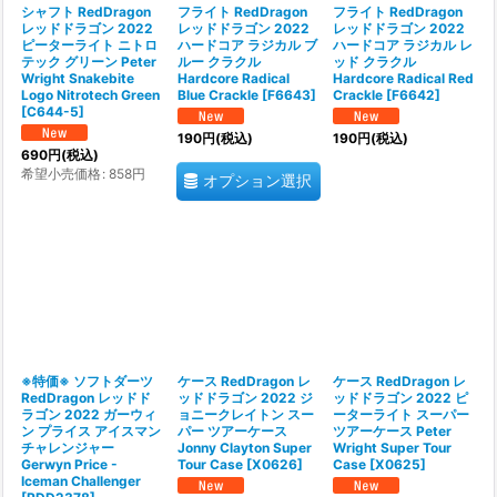
シャフト RedDragon
フライト RedDragon
フライト RedDragon
レッドドラゴン 2022
レッドドラゴン 2022
レッドドラゴン 2022
ピーターライト ニトロ
ハードコア ラジカル ブ
ハードコア ラジカル レ
テック グリーン Peter
ルー クラクル
ッド クラクル
Wright Snakebite
Hardcore Radical
Hardcore Radical Red
Logo Nitrotech Green
Blue Crackle
[
F6643
]
Crackle
[
F6642
]
[
C644-5
]
190
円
(税込)
190
円
(税込)
690
円
(税込)
希望小売価格
:
858
円
オプション選択
※特価※ ソフトダーツ
ケース RedDragon レ
ケース RedDragon レ
RedDragon レッドド
ッドドラゴン 2022 ジ
ッドドラゴン 2022 ピ
ラゴン 2022 ガーウィ
ョニークレイトン スー
ーターライト スーパー
ン プライス アイスマン
パー ツアーケース
ツアーケース Peter
チャレンジャー
Jonny Clayton Super
Wright Super Tour
Gerwyn Price -
Tour Case
[
X0626
]
Case
[
X0625
]
Iceman Challenger