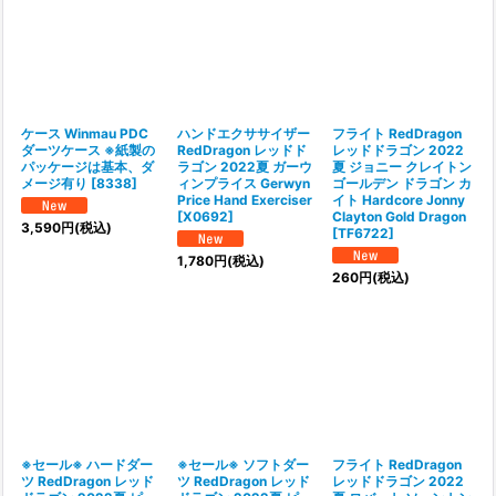
並び順
:
絞り込む
ケース Winmau PDC
ハンドエクササイザー
フライト RedDragon
ダーツケース ※紙製の
RedDragon レッドド
レッドドラゴン 2022
パッケージは基本、ダ
ラゴン 2022夏 ガーウ
夏 ジョニー クレイトン
メージ有り
[
8338
]
ィンプライス Gerwyn
ゴールデン ドラゴン カ
Price Hand Exerciser
イト Hardcore Jonny
[
X0692
]
Clayton Gold Dragon
3,590
円
(税込)
[
TF6722
]
1,780
円
(税込)
260
円
(税込)
※セール※ ハードダー
※セール※ ソフトダー
フライト RedDragon
ツ RedDragon レッド
ツ RedDragon レッド
レッドドラゴン 2022