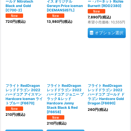
ールド Nitrotech
イス オリジナル
ー・バーネット Richie
Black and Gold
Gerwyn Price iceman
Burnett
[
RDD2380
]
[
C700-2
]
[
ICEMANSilSTL
]
7,890
円
(税込)
720
円
(税込)
13,980
円
(税込)
希望小売価格
:
10,555
円
オプション選択
フライト RedDragon
フライト RedDragon
フライト RedDragon
レッドドラゴン 2022
レッドドラゴン 2022
レッドドラゴン 2022
ハードコア アイスマン
ハードコア ジョニー ブ
ハードコア ゴールド ド
Hardcore Iceman ライ
ラック＆レッド
ラゴン Hardcore Gold
トブルー
[
F6670
]
Hardcore Jonny
Dragon
[
F6690
]
Stack Black & Red
260
円
(税込)
[
F6658
]
210
円
(税込)
210
円
(税込)