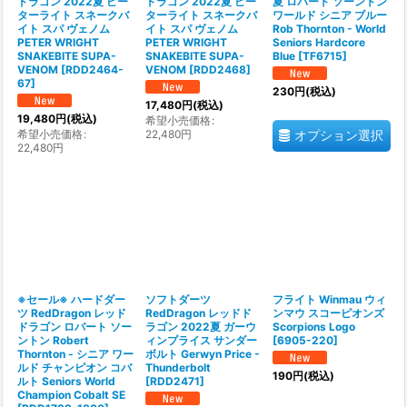
ドラゴン 2022夏 ピー
ドラゴン 2022夏 ピー
夏 ロバート ソーントン
ターライト スネークバ
ターライト スネークバ
ワールド シニア ブルー
イト スパ ヴェノム
イト スパ ヴェノム
Rob Thornton - World
PETER WRIGHT
PETER WRIGHT
Seniors Hardcore
SNAKEBITE SUPA-
SNAKEBITE SUPA-
Blue
[
TF6715
]
VENOM
[
RDD2464-
VENOM
[
RDD2468
]
67
]
230
円
(税込)
17,480
円
(税込)
19,480
円
(税込)
希望小売価格
:
希望小売価格
:
22,480
円
オプション選択
22,480
円
※セール※ ハードダー
ソフトダーツ
フライト Winmau ウィ
ツ RedDragon レッド
RedDragon レッドド
ンマウ スコーピオンズ
ドラゴン ロバート ソー
ラゴン 2022夏 ガーウ
Scorpions Logo
ントン Robert
ィンプライス サンダー
[
6905-220
]
Thornton - シニア ワー
ボルト Gerwyn Price -
ルド チャンピオン コバ
Thunderbolt
190
円
(税込)
ルト Seniors World
[
RDD2471
]
Champion Cobalt SE