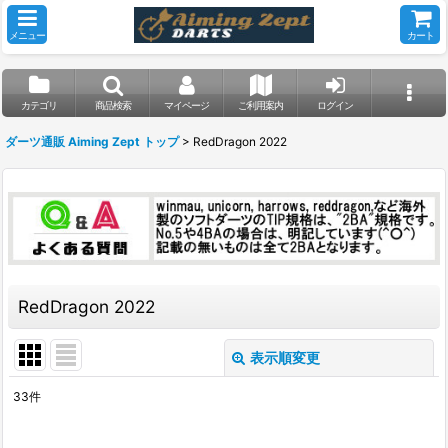
メニュー
カート
カテゴリ
商品検索
マイページ
ご利用案内
ログイン
ダーツ通販 Aiming Zept トップ
>
RedDragon 2022
RedDragon 2022
表示順変更
閉じる
33
件
表示数
: