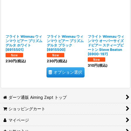
フライト Winmau ウィ
フライト Winmau ウィ
フライト Winmau ウィ
ンマウ ピアー プリズム
ンマウ ピアー プリズム
ンマウ オーバーサイズ
デルタ ホワイト
デルタ ブラック
ドピアー スティーブビ
[
6915501
]
[
6915500
]
ートン Steve Beaton
[
6900-197
]
230
円
(税込)
230
円
(税込)
310
円
(税込)
オプション選択
ダーツ通販 Aiming Zept トップ
ショッピングカート
マイページ