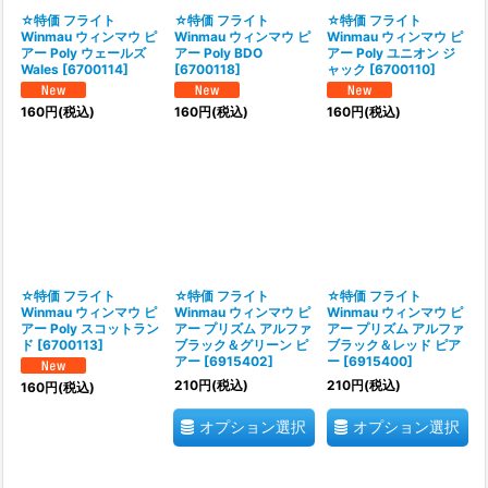
☆特価 フライト
☆特価 フライト
☆特価 フライト
Winmau ウィンマウ ピ
Winmau ウィンマウ ピ
Winmau ウィンマウ ピ
アー Poly ウェールズ
アー Poly BDO
アー Poly ユニオン ジ
Wales
[
6700114
]
[
6700118
]
ャック
[
6700110
]
160
円
(税込)
160
円
(税込)
160
円
(税込)
☆特価 フライト
☆特価 フライト
☆特価 フライト
Winmau ウィンマウ ピ
Winmau ウィンマウ ピ
Winmau ウィンマウ ピ
アー Poly スコットラン
アー プリズム アルファ
アー プリズム アルファ
ド
[
6700113
]
ブラック＆グリーン ピ
ブラック＆レッド ピア
アー
[
6915402
]
ー
[
6915400
]
210
円
(税込)
210
円
(税込)
160
円
(税込)
オプション選択
オプション選択