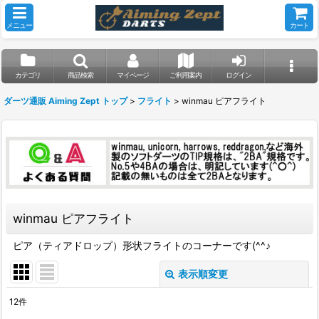
メニュー
カート
カテゴリ
商品検索
マイページ
ご利用案内
ログイン
ダーツ通販 Aiming Zept トップ
>
フライト
>
winmau ピアフライト
winmau ピアフライト
ピア（ティアドロップ）形状フライトのコーナーです(^^♪
表示順変更
閉じる
12
件
表示数
: