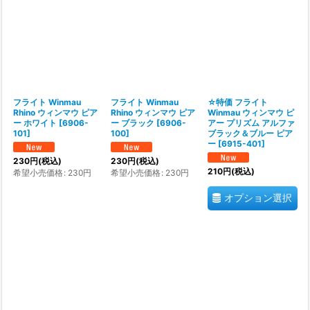
並び順
:
絞り込む
フライト Winmau
フライト Winmau
☆特価 フライト
Rhino ウィンマウ ピア
Rhino ウィンマウ ピア
Winmau ウィンマウ ピ
ー ホワイト
[
6906-
ー ブラック
[
6906-
アー プリズム アルファ
101
]
100
]
ブラック＆ブルー ピア
ー
[
6915-401
]
230
円
(税込)
230
円
(税込)
210
円
(税込)
希望小売価格
:
230
円
希望小売価格
:
230
円
オプション選択