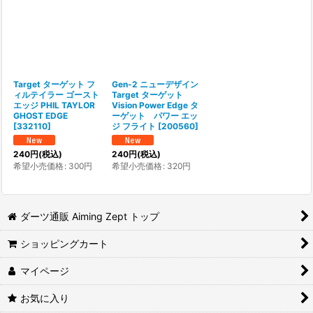
並び順
:
絞り込む
Target ターゲット フ
Gen-2 ニューデザイン
ィルテイラー ゴースト
Target ターゲット
エッジ PHIL TAYLOR
Vision Power Edge タ
GHOST EDGE
ーゲット パワー エッ
[
332110
]
ジ フライト
[
200560
]
240
円
(税込)
240
円
(税込)
希望小売価格
:
300
円
希望小売価格
:
320
円
ダーツ通販 Aiming Zept トップ
ショッピングカート
マイページ
お気に入り