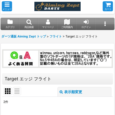
メニュー
カート
カテゴリ
商品検索
マイページ
ご利用案内
ログイン
ダーツ通販 Aiming Zept トップ
>
フライト
>
Target エッジ フライト
Target エッジ フライト
表示順変更
閉じる
2
件
表示数
: