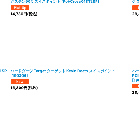
グステン90% スイスポイント
[
RobCrossG1STLSP
]
クロ
14,780
円
(税込)
29,
 SP
ハードダーツ Target ターゲット Kevin Doets スイスポイント
ハー
[
190306
]
PO
[
19
15,800
円
(税込)
29,