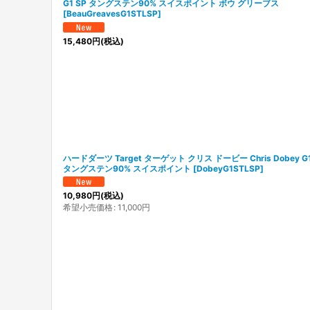
G1 SP タングステン90% スイスポイント ボウ グリーブス
[
BeauGreavesG1STLSP
]
15,480
円
(税込)
ハードダーツ Target ターゲット クリス ドービー Chris Dobey G1
タングステン90% スイスポイント
[
DobeyG1STLSP
]
10,980
円
(税込)
希望小売価格
:
11,000
円