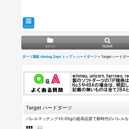
メニュー
カテゴリ
商品検索
ダーツ通販 Aiming Zept トップ
>
ハードダーツ
>
Target ハードダ
Target ハードダーツ
バレルマッチング±0.05gの超高品質で新時代のバレ