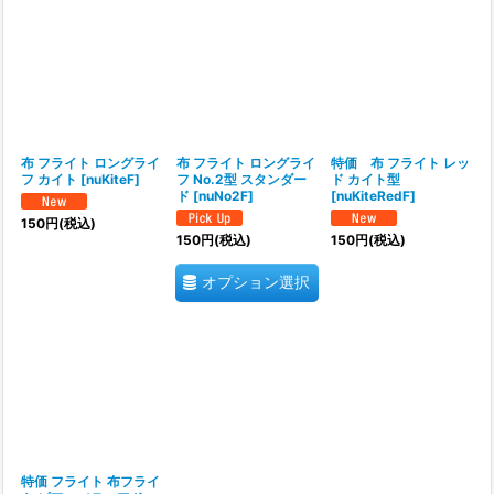
並び順
:
絞り込む
布 フライト ロングライ
布 フライト ロングライ
特価 布 フライト レッ
フ カイト
[
nuKiteF
]
フ No.2型 スタンダー
ド カイト型
ド
[
nuNo2F
]
[
nuKiteRedF
]
150
円
(税込)
150
円
(税込)
150
円
(税込)
オプション選択
特価 フライト 布フライ