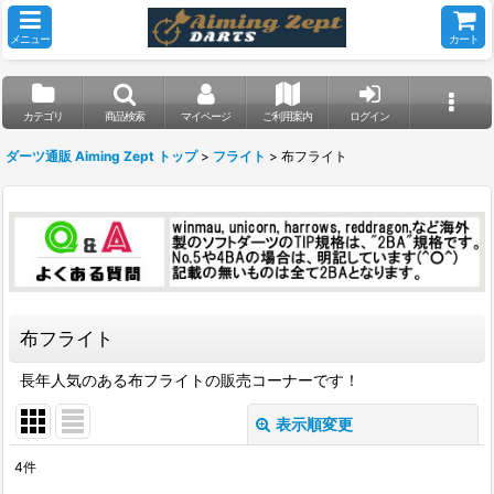
メニュー
カート
カテゴリ
商品検索
マイページ
ご利用案内
ログイン
ダーツ通販 Aiming Zept トップ
>
フライト
>
布フライト
布フライト
長年人気のある布フライトの販売コーナーです！
表示順変更
閉じる
4
件
表示数
: