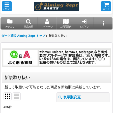
メニュー
カート
カテゴリ
商品検索
マイページ
ご利用案内
ログイン
ダーツ通販 Aiming Zept トップ
>
新規取り扱い
新規取り扱い
新しく取扱いが可能となった商品を新着順に掲載しています。
表示順変更
閉じる
455
件
表示数
: