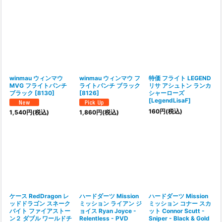
winmau ウィンマウ
winmau ウィンマウ フ
特価 フライト LEGEND
MVG フライトパンチ
ライトパンチ ブラック
リサ アシュトン ランカ
ブラック
[
8130
]
[
8126
]
シャーローズ
[
LegendLisaF
]
160
円
(税込)
1,540
円
(税込)
1,860
円
(税込)
ケース RedDragon レ
ハードダーツ Mission
ハードダーツ Mission
ッドドラゴン スネーク
ミッション ライアン ジ
ミッション コナー スカ
バイト ファイアストー
ョイス Ryan Joyce -
ット Connor Scutt -
ン２ ダブル ワールドチ
Relentless - PVD
Sniper - Black & Gold