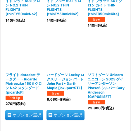
イト レッド 50ミクロ
イト ブルー 50ミクロ
イト ブラック 50ミク
ン NO.2 THIN
ン NO.2 THIN
ロン カイト THIN
FLIGHTS
FLIGHTS
FLIGHTS
[
thinFY50micNo2
]
[
thinFY50micNo2
]
[
thinFB50micKite
]
140
円
(税込)
140
円
(税込)
140
円
(税込)
フライト datadart デ
ハードダーツ Loxley ロ
ソフトダーツ Unicorn
ータダート Ricardo
クスリー ジョン パート
ユニコーン 2023 ゲイ
Pietreczko 150ミクロ
John Part - Darth
リーアンダーソン
ン No2 スタンダード
Maple
[
loxJpartSTL
]
Phase6 シルバー Gary
[
picardoF
]
Anderson
[
GAP6SilSFT
]
8,680
円
(税込)
270
円
(税込)
23,800
円
(税込)
オプション選択
オプション選択