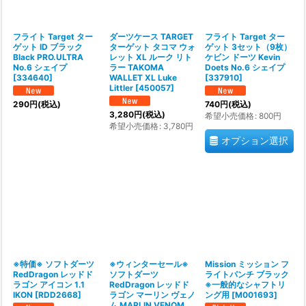
フライト Target ター
ダーツケース TARGET
フライト Target ター
ゲット ID ブラック
ターゲット タコマ ウォ
ゲット 3セット（9枚）
Black PRO.ULTRA
レット XL ルーク リト
ケビン ドーツ Kevin
No.6 シェイプ
ラー TAKOMA
Doets No.6 シェイプ
[
334640
]
WALLET XL Luke
[
337910
]
Littler
[
450057
]
290
円
(税込)
740
円
(税込)
3,280
円
(税込)
希望小売価格
:
800
円
希望小売価格
:
3,780
円
オプション選択
※特価※ ソフトダーツ
※ウィンターセール※
Mission ミッション フ
RedDragon レッドド
ソフトダーツ
ライトパンチ ブラック
ラゴン アイコン 1.1
RedDragon レッドド
※一般的なシャフトリ
IKON
[
RDD2668
]
ラゴン マーリン ヴェノ
ング用
[
M001693
]
ム MARLIN VENOM