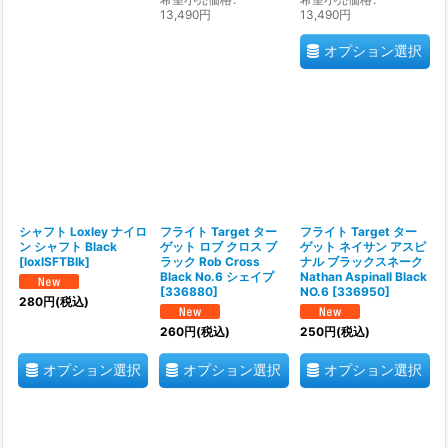
13,490
円
13,490
円
オプション選択
シャフト Loxley ナイロ
フライト Target ター
フライト Target ター
ン シャフト Black
ゲット ロブ クロス ブ
ゲット ネイサン アスピ
[
loxlSFTBlk
]
ラック Rob Cross
ナル ブラックスネーク
Black No.6 シェイプ
Nathan Aspinall Black
[
336880
]
NO.6
[
336950
]
280
円
(税込)
260
円
(税込)
250
円
(税込)
オプション選択
オプション選択
オプション選択