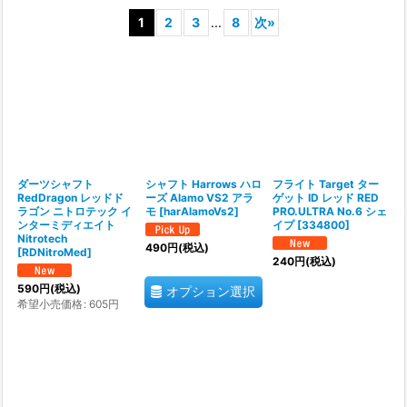
1
2
3
...
8
次
»
並び順
:
絞り込む
ダーツシャフト
シャフト Harrows ハロ
フライト Target ター
RedDragon レッドド
ーズ Alamo VS2 アラ
ゲット ID レッド RED
ラゴン ニトロテック イ
モ
[
harAlamoVs2
]
PRO.ULTRA No.6 シェ
ンターミディエイト
イプ
[
334800
]
Nitrotech
490
円
(税込)
[
RDNitroMed
]
240
円
(税込)
590
円
(税込)
オプション選択
希望小売価格
:
605
円