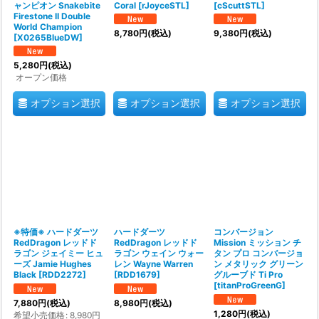
ャンピオン Snakebite
Coral
[
rJoyceSTL
]
[
cScuttSTL
]
Firestone II Double
World Champion
8,780
円
(税込)
9,380
円
(税込)
[
X0265BlueDW
]
5,280
円
(税込)
オープン価格
オプション選択
オプション選択
オプション選択
※特価※ ハードダーツ
ハードダーツ
コンバージョン
RedDragon レッドド
RedDragon レッドド
Mission ミッション チ
ラゴン ジェイミー ヒュ
ラゴン ウェイン ウォー
タン プロ コンバージョ
ーズ Jamie Hughes
レン Wayne Warren
ン メタリック グリーン
Black
[
RDD2272
]
[
RDD1679
]
グルーブド Ti Pro
[
titanProGreenG
]
7,880
円
(税込)
8,980
円
(税込)
1,280
円
(税込)
希望小売価格
:
8,980
円