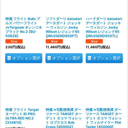
特価 フライト Bulls ブ
ソフトダーツ datadart
ハードダーツ datadart
ルズ パワーフライト
データダート ジョッキ
データダート ジョッキ
JvTergouw オレンジ＆
ー ウィルソン Jocky
ー ウィルソン Jocky
ブラック No.2
[
BU-
Wilson レジェンド95
Wilson レジェンド95
50828
]
[
jWLEGEND95SFT
]
[
jWLEGEND95STL
]
230
円
(税込)
11,480
円
(税込)
11,480
円
(税込)
オプション選択
オプション選択
オプション選択
特価 フライト Target
特価 ※宅配便推奨 ダー
特価 ※宅配便推奨 ダー
ターゲット ID PRO.
ツケース TARGET ター
ツケース TARGET ター
ULTRA RED NO.2
ゲット タコマ ウォレッ
ゲット タコマ ウォレッ
[
334810
]
ト ロブクロス Rob
ト フィルテイラー Phil
Cross
[
450002
]
Taylor
[
450000
]