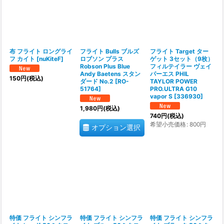
布 フライト ロングライ
フライト Bulls ブルズ
フライト Target ター
フ カイト
[
nuKiteF
]
ロブソン プラス
ゲット 3セット（9枚）
Robson Plus Blue
フィルテイラー ヴェイ
Andy Baetens スタン
パーエス PHIL
150
円
(税込)
ダード No.2
[
RO-
TAYLOR POWER
51764
]
PRO.ULTRA G10
vapor S
[
336930
]
1,980
円
(税込)
740
円
(税込)
希望小売価格
:
800
円
オプション選択
特価 フライト シンフラ
特価 フライト シンフラ
特価 フライト シンフラ