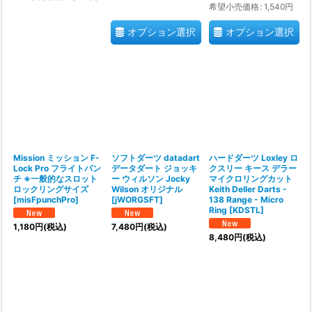
希望小売価格
:
1,540
円
オプション選択
オプション選択
Mission ミッション F-
ソフトダーツ datadart
ハードダーツ Loxley ロ
Lock Pro フライトパン
データダート ジョッキ
クスリー キース デラー
チ ※一般的なスロット
ー ウィルソン Jocky
マイクロリングカット
ロックリングサイズ
Wilson オリジナル
Keith Deller Darts -
[
misFpunchPro
]
[
jWORGSFT
]
138 Range - Micro
Ring
[
KDSTL
]
1,180
円
(税込)
7,480
円
(税込)
8,480
円
(税込)