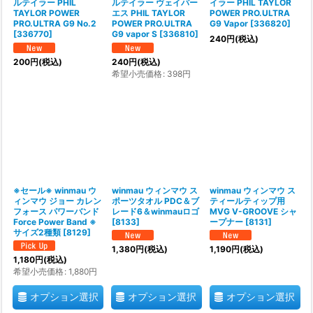
ルテイラー PHIL
ルテイラー ヴェイパー
イラー PHIL TAYLOR
TAYLOR POWER
エス PHIL TAYLOR
POWER PRO.ULTRA
PRO.ULTRA G9 No.2
POWER PRO.ULTRA
G9 Vapor
[
336820
]
[
336770
]
G9 vapor S
[
336810
]
240
円
(税込)
200
円
(税込)
240
円
(税込)
希望小売価格
:
398
円
※セール※ winmau ウ
winmau ウィンマウ ス
winmau ウィンマウ ス
ィンマウ ジョー カレン
ポーツタオル PDC＆ブ
ティールティップ用
フォース パワーバンド
レード6＆winmauロゴ
MVG V-GROOVE シャ
Force Power Band ※
[
8133
]
ープナー
[
8131
]
サイズ2種類
[
8129
]
1,380
円
(税込)
1,190
円
(税込)
1,180
円
(税込)
希望小売価格
:
1,880
円
オプション選択
オプション選択
オプション選択