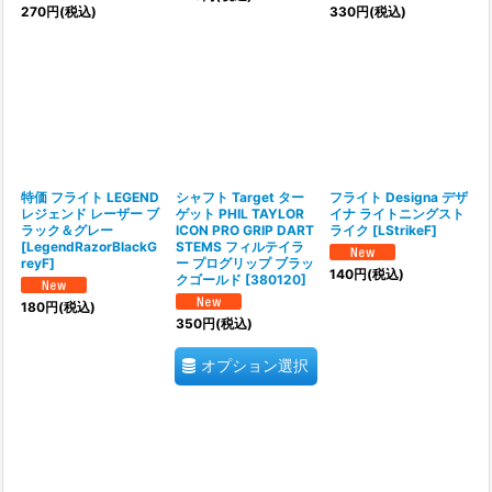
270
円
(税込)
330
円
(税込)
特価 フライト LEGEND
シャフト Target ター
フライト Designa デザ
レジェンド レーザー ブ
ゲット PHIL TAYLOR
イナ ライトニングスト
ラック＆グレー
ICON PRO GRIP DART
ライク
[
LStrikeF
]
[
LegendRazorBlackG
STEMS フィルテイラ
reyF
]
ー プログリップ ブラッ
140
円
(税込)
クゴールド
[
380120
]
180
円
(税込)
350
円
(税込)
オプション選択