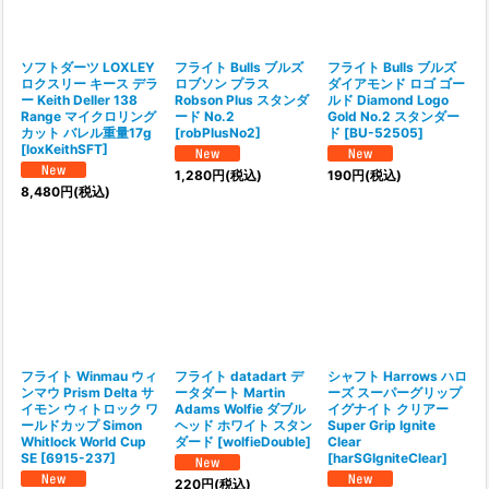
ソフトダーツ LOXLEY
フライト Bulls ブルズ
フライト Bulls ブルズ
ロクスリー キース デラ
ロブソン プラス
ダイアモンド ロゴ ゴー
ー Keith Deller 138
Robson Plus スタンダ
ルド Diamond Logo
Range マイクロリング
ード No.2
Gold No.2 スタンダー
カット バレル重量17g
[
robPlusNo2
]
ド
[
BU-52505
]
[
loxKeithSFT
]
1,280
円
(税込)
190
円
(税込)
8,480
円
(税込)
フライト Winmau ウィ
フライト datadart デ
シャフト Harrows ハロ
ンマウ Prism Delta サ
ータダート Martin
ーズ スーパーグリップ
イモン ウィトロック ワ
Adams Wolfie ダブル
イグナイト クリアー
ールドカップ Simon
ヘッド ホワイト スタン
Super Grip Ignite
Whitlock World Cup
ダード
[
wolfieDouble
]
Clear
SE
[
6915-237
]
[
harSGIgniteClear
]
220
円
(税込)