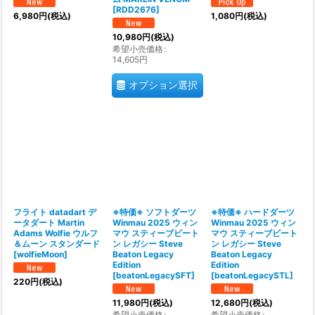
[
RDD2676
]
6,980
円
(税込)
1,080
円
(税込)
10,980
円
(税込)
希望小売価格
:
14,605
円
オプション選択
フライト datadart デ
※特価※ ソフトダーツ
※特価※ ハードダーツ
ータダート Martin
Winmau 2025 ウィン
Winmau 2025 ウィン
Adams Wolfie ウルフ
マウ スティーブビート
マウ スティーブビート
＆ムーン スタンダード
ン レガシー Steve
ン レガシー Steve
[
wolfieMoon
]
Beaton Legacy
Beaton Legacy
Edition
Edition
[
beatonLegacySFT
]
[
beatonLegacySTL
]
220
円
(税込)
11,980
円
(税込)
12,680
円
(税込)
希望小売価格
:
希望小売価格
: