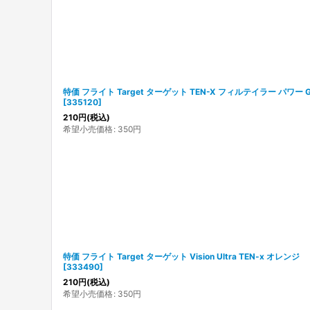
並び順
:
特価 フライト Target ターゲット TEN-X フィルテイラー パワー 
[
335120
]
210
円
(税込)
希望小売価格
:
350
円
特価 フライト Target ターゲット Vision Ultra TEN-x オレンジ
[
333490
]
210
円
(税込)
希望小売価格
:
350
円