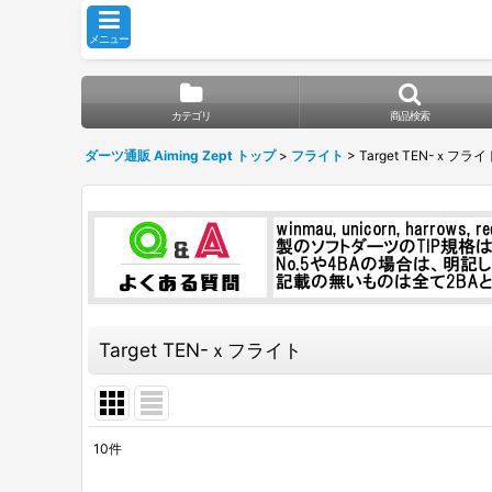
メニュー
カテゴリ
商品検索
ダーツ通販 Aiming Zept トップ
>
フライト
>
Target TEN-ｘフライ
Target TEN-ｘフライト
10
件
表示数
: