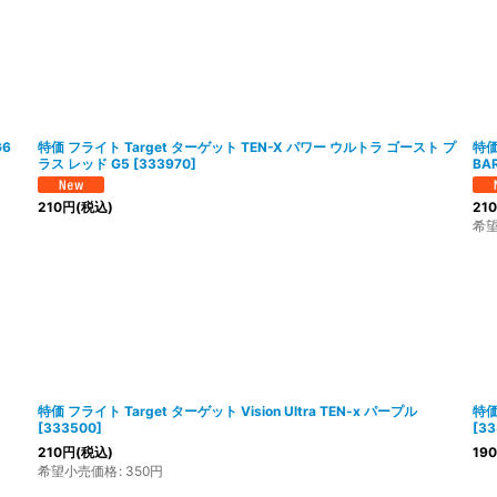
絞り込む
G6
特価 フライト Target ターゲット TEN-X パワー ウルトラ ゴースト プ
特価
ラス レッド G5
[
333970
]
BAR
210
円
(税込)
210
希
特価 フライト Target ターゲット Vision Ultra TEN-x パープル
特価
[
333500
]
[
33
210
円
(税込)
190
希望小売価格
:
350
円