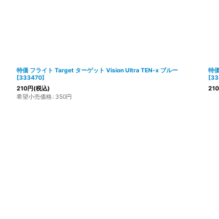
特価 フライト Target ターゲット Vision Ultra TEN-x ブルー
特価
[
333470
]
[
33
210
円
(税込)
210
希望小売価格
:
350
円