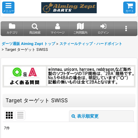
メニュー
カート
カテゴリ
商品検索
マイページ
ご利用案内
ログイン
ダーツ通販 Aiming Zept トップ
>
スティールティップ・ハードポイント
>
Target ターゲット SWISS
Target ターゲット SWISS
表示順変更
閉じる
7
件
表示数
: