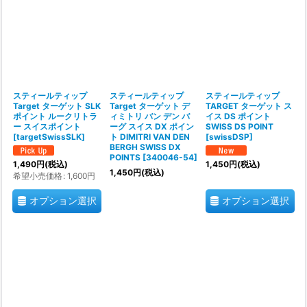
並び順
:
絞り込む
スティールティップ
スティールティップ
スティールティップ
Target ターゲット SLK
Target ターゲット デ
TARGET ターゲット ス
ポイント ルークリトラ
ィミトリ バン デン バ
イス DS ポイント
ー スイスポイント
ーグ スイス DX ポイン
SWISS DS POINT
[
targetSwissSLK
]
ト DIMITRI VAN DEN
[
swissDSP
]
BERGH SWISS DX
POINTS
[
340046-54
]
1,490
円
(税込)
1,450
円
(税込)
1,450
円
(税込)
希望小売価格
:
1,600
円
オプション選択
オプション選択