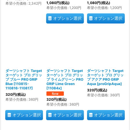
1,080
円
(税込)
1,080
円
(税込)
希望小売価格
:
2,342
円
希望小売価格
:
1,200
円
希望小売価格
:
1,200
円
オプション選択
オプション選択
ダーツシャフト Target
ダーツシャフト Target
ダーツシャフト Target
ターゲット プロ グリッ
ターゲット プロ グリッ
ターゲット プロ グリッ
プ ブルー PRO GRIP
プ ライムグリーン PRO
プ アクア PRO GRIP
Blue
[
110815-
GRIP Lime Green
Aqua
[
proGripAqua
]
110816-110817
]
[
11084x
]
320
円
(税込)
320
円
(税込)
希望小売価格
:
360
円
希望小売価格
:
360
円
320
円
(税込)
希望小売価格
:
360
円
オプション選択
オプション選択
オプション選択