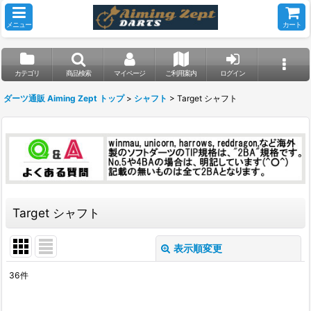
メニュー
カート
カテゴリ
商品検索
マイページ
ご利用案内
ログイン
ダーツ通販 Aiming Zept トップ
>
シャフト
>
Target シャフト
Target シャフト
表示順変更
閉じる
36
件
表示数
: