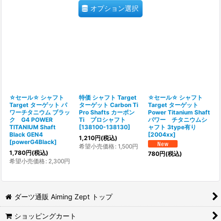
オプション選択
☆セール☆ シャフト
特価 シャフト Target
☆セール☆ シャフト
Target ターゲット パ
ターゲット Carbon Ti
Target ターゲット
ワーチタニウム ブラッ
Pro Shafts カーボン
Power Titanium Shaft
ク G4 POWER
Ti プロシャフト
パワー チタニウムシ
TITANIUM Shaft
[
138100-138130
]
ャフト 3type有り
Black GEN4
[
2004xx
]
1,210
円
(税込)
[
powerG4Black
]
希望小売価格
:
1,500
円
1,780
円
(税込)
780
円
(税込)
希望小売価格
:
2,300
円
ダーツ通販 Aiming Zept トップ
ショッピングカート