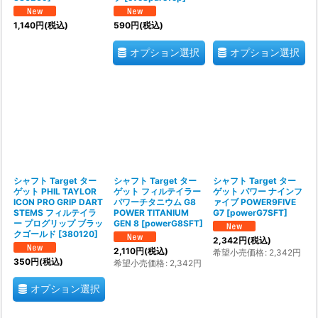
1,140
円
(税込)
590
円
(税込)
オプション選択
オプション選択
シャフト Target ター
シャフト Target ター
シャフト Target ター
ゲット PHIL TAYLOR
ゲット フィルテイラー
ゲット パワー ナインフ
ICON PRO GRIP DART
パワーチタニウム G8
ァイブ POWER9FIVE
STEMS フィルテイラ
POWER TITANIUM
G7
[
powerG7SFT
]
ー プログリップ ブラッ
GEN 8
[
powerG8SFT
]
クゴールド
[
380120
]
2,342
円
(税込)
2,110
円
(税込)
希望小売価格
:
2,342
円
350
円
(税込)
希望小売価格
:
2,342
円
オプション選択