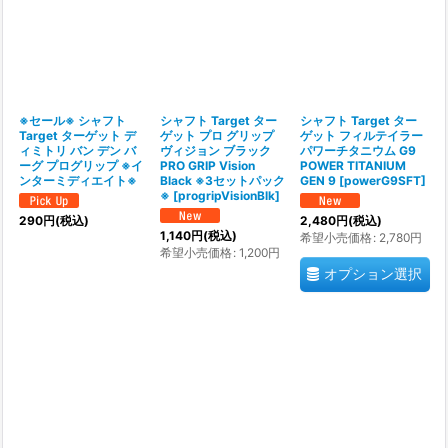
並び順
:
絞り込む
※セール※ シャフト
シャフト Target ター
シャフト Target ター
Target ターゲット デ
ゲット プロ グリップ
ゲット フィルテイラー
ィミトリ バン デン バ
ヴィジョン ブラック
パワーチタニウム G9
ーグ プログリップ ※イ
PRO GRIP Vision
POWER TITANIUM
ンターミディエイト※
Black ※3セットパック
GEN 9
[
powerG9SFT
]
※
[
progripVisionBlk
]
290
円
(税込)
2,480
円
(税込)
1,140
円
(税込)
希望小売価格
:
2,780
円
希望小売価格
:
1,200
円
オプション選択