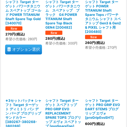
シャフト Target ター
シャフト Target ター
シャフト Target ター
ゲット パワーチタニウ
ゲット パワーチタニウ
ゲット POWER
ム スペアトップ ゴール
ム スペアトップ ブ
TITANIUM Shaft
ド POWER TITANIUM
ラック G4 POWER
Spare Tops パワーチ
Shaft Spare Top Gold
TITANIUM Shaft
タニウム シャフト スペ
[
340070
]
Spare Top Black
アトップ Gen3 & Gen2
GEN4
[
200482
]
& PIXEL シャフト用
[
200480
]
270
円
(税込)
280
円
(税込)
希望小売価格
:
280
円
260
円
(税込)
希望小売価格
:
300
円
希望小売価格
:
270
円
オプション選択
※3セットパック※ シャ
シャフト Target ター
シャフト Target ター
フト Target ターゲッ
ゲット スペアトップ
ゲット PRO GRIP EVO
ト ディミトリ バン デ
PRO GRIP EVO
DART STEMS プログ
ン バーグ プログリップ
REPLACEMENT
リップ エヴォ
サンドカラー
SPARE TOPS プログリ
[
proGripEvoSHT
]
[
380267-380268-
ップ エヴォ スペアトッ
600
円
(税込)
380269
]
プ
[
evoSpareTop
]