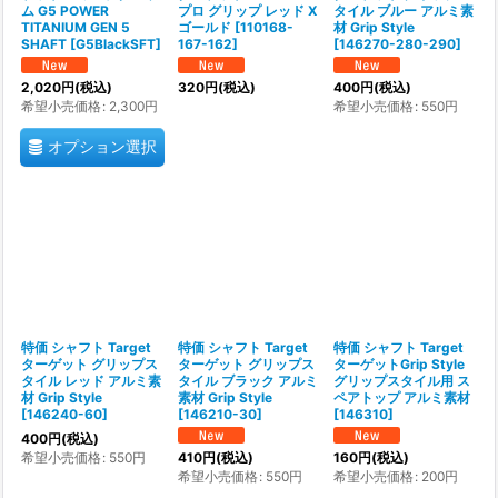
ム G5 POWER
プロ グリップ レッド X
タイル ブルー アルミ素
TITANIUM GEN 5
ゴールド
[
110168-
材 Grip Style
SHAFT
[
G5BlackSFT
]
167-162
]
[
146270-280-290
]
2,020
円
(税込)
320
円
(税込)
400
円
(税込)
希望小売価格
:
2,300
円
希望小売価格
:
550
円
オプション選択
特価 シャフト Target
特価 シャフト Target
特価 シャフト Target
ターゲット グリップス
ターゲット グリップス
ターゲットGrip Style
タイル レッド アルミ素
タイル ブラック アルミ
グリップスタイル用 ス
材 Grip Style
素材 Grip Style
ペアトップ アルミ素材
[
146240-60
]
[
146210-30
]
[
146310
]
400
円
(税込)
希望小売価格
:
550
円
410
円
(税込)
160
円
(税込)
希望小売価格
:
550
円
希望小売価格
:
200
円