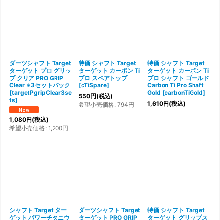
ダーツシャフト Target
特価 シャフト Target
特価 シャフト Target
ターゲット プロ グリッ
ターゲット カーボン Ti
ターゲット カーボン Ti
プ クリア PRO GRIP
プロ スペアトップ
プロ シャフト ゴールド
Clear ※3セットパック
[
cTiSpare
]
Carbon Ti Pro Shaft
[
targetPgripClear3se
Gold
[
carbonTiGold
]
550
円
(税込)
ts
]
1,610
円
(税込)
希望小売価格
:
794
円
1,080
円
(税込)
希望小売価格
:
1,200
円
シャフト Target ター
ダーツシャフト Target
特価 シャフト Target
ゲット パワーチタニウ
ターゲット PRO GRIP
ターゲット グリップス