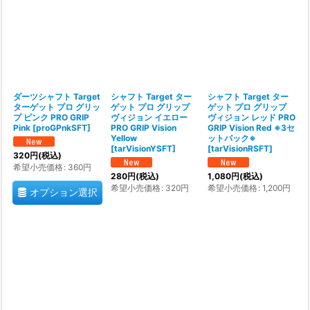
ダーツシャフト Target
シャフト Target ター
シャフト Target ター
ターゲット プロ グリッ
ゲット プロ グリップ
ゲット プロ グリップ
プ ピンク PRO GRIP
ヴィジョン イエロー
ヴィジョン レッド PRO
Pink
[
proGPnkSFT
]
PRO GRIP Vision
GRIP Vision Red ※3セ
Yellow
ットパック※
[
tarVisionYSFT
]
[
tarVisionRSFT
]
320
円
(税込)
希望小売価格
:
360
円
280
円
(税込)
1,080
円
(税込)
希望小売価格
:
320
円
希望小売価格
:
1,200
円
オプション選択