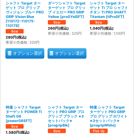
シャフト Target ター
ダーツシャフト Target
シャフト Target ター
ゲット プロ グリップ
ターゲット プロ グリッ
ゲット Ti プロ シャフト
ヴィジョン ブルー PRO
プ イエロー PRO GRIP
チタン Ti PRO SHAFT
GRIP Vision Blue
Yellow
[
proGYelSFT
]
Titanium
[
tiProSFT
]
[
110172-110175-
110178
]
260
円
(税込)
1,040
円
(税込)
希望小売価格
:
325
円
希望小売価格
:
1,100
円
280
円
(税込)
希望小売価格
:
320
円
オプション選択
オプション選択
特価 シャフト Target
シャフト Target ター
特価 シャフト Target
ターゲット POWER Ti
ゲット PRO GRIP プロ
ターゲット PRO GRIP
Shaft G6
グリップ ブラック ※3
プロ グリップ ホワイト
[
powerG6SFT
]
セットパック※
※3セットパック※
[
progripBlk
]
[
progripWhite
]
1,580
円
(税込)