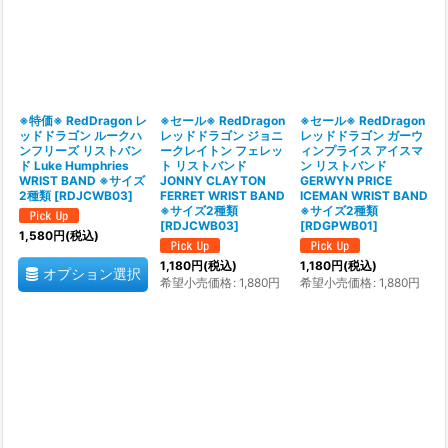
並び順
:
絞り込む
※特価※ RedDragon レ
※セール※ RedDragon
※セール※ RedDragon
ッドドラゴン ルークハ
レッドドラゴン ジョニ
レッドドラゴン ガーウ
ンフリーズ リストバン
ークレイトン フェレッ
ィンプライス アイスマ
ド Luke Humphries
ト リストバンド
ン リストバンド
WRIST BAND ※サイズ
JONNY CLAYTON
GERWYN PRICE
2種類
[
RDJCWB03
]
FERRET WRIST BAND
ICEMAN WRIST BAND
※サイズ2種類
※サイズ2種類
[
RDJCWB03
]
[
RDGPWB01
]
1,580
円
(税込)
1,180
円
(税込)
1,180
円
(税込)
オプション選択
希望小売価格
:
1,880
円
希望小売価格
:
1,880
円