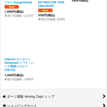
260
円
(税込)
ジャー
[
targetOche
]
EXTRACTOR TOOL
[
AB10928
]
1,090
円
(税込)
550
円
(税込)
希望小売価格
:
1,222
円
希望小売価格
:
650
円
Unicorn ユニコーン
Ochemate ソフト・ハ
ード両用メジャー
[
76115
]
1,000
円
(税込)
希望小売価格
:
1,490
円
ダーツ通販 Aiming Zept トップ
ショッピングカート