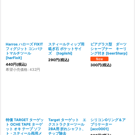
Harros ハローズ FIXIT
スティールティップ用
ビアグラス型 ダーツ
フィグジット コンパク
砥ぎ石 ポケットサイ
シャープナー キーリ
トマルチツール
ズ
[
togiishi
]
ング付き
[
beerSharp
]
[
harFixit
]
290
円
(税込)
440
円
(税込)
300
円
(税込)
希望小売価格
:
432
円
特価 TARGET ターゲッ
Target ターゲット エ
シリコンOリング＆ア
ト OCHE TAPE ターゲ
クストラクターツール
プリケーター
ット オキ テープ ソフ
2BA用 折れシャフト、
[
acc0001
]
ト・スティール両用メ
チップ除去