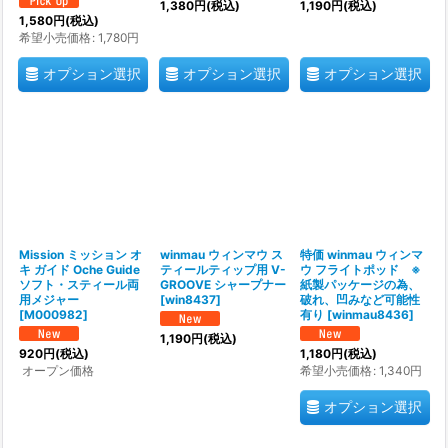
1,380
円
(税込)
1,190
円
(税込)
1,580
円
(税込)
希望小売価格
:
1,780
円
オプション選択
オプション選択
オプション選択
Mission ミッション オ
winmau ウィンマウ ス
特価 winmau ウィンマ
キ ガイド Oche Guide
ティールティップ用 V-
ウ フライトポッド ※
ソフト・スティール両
GROOVE シャープナー
紙製パッケージの為、
用メジャー
[
win8437
]
破れ、凹みなど可能性
[
M000982
]
有り
[
winmau8436
]
1,190
円
(税込)
920
円
(税込)
1,180
円
(税込)
オープン価格
希望小売価格
:
1,340
円
オプション選択