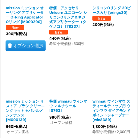
mission ミッション オ
特価 アクセサリ
シリコンOリング 30ピ
ーリング アプリケータ
Unicorn ユニコーン シ
ース入り
[
orings30
]
ー O-Ring Applicator
リコンOリング＆ネジ
Oリング
[
M000290
]
式アプリケーター（タ
200
円
(税込)
ケノコ）
[
78237
]
390
円
(税込)
440
円
(税込)
希望小売価格
:
500
円
オプション選択
mission ミッション リ
特価 winmau ウィンマ
winmau ウィンマウ ス
ストア ブラシ クリーニ
ウ マルチツール
ティールティップ用 ウ
ングキット ※バレルメ
[
8763
]
ィンマウ ダイアモンド
ンテナンス
ポイントシャープナー
980
円
(税込)
[
M000139
]
[
win8389
]
オープン価格
660
円
(税込)
1,800
円
(税込)
オープン価格
希望小売価格
:
2,000
円