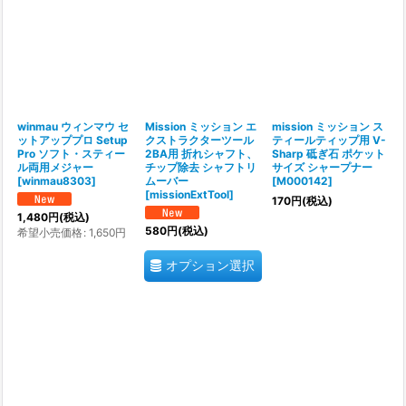
winmau ウィンマウ セ
Mission ミッション エ
mission ミッション ス
ットアッププロ Setup
クストラクターツール
ティールティップ用 V-
Pro ソフト・スティー
2BA用 折れシャフト、
Sharp 砥ぎ石 ポケット
ル両用メジャー
チップ除去 シャフトリ
サイズ シャープナー
[
winmau8303
]
ムーバー
[
M000142
]
[
missionExtTool
]
170
円
(税込)
1,480
円
(税込)
580
円
(税込)
希望小売価格
:
1,650
円
オプション選択