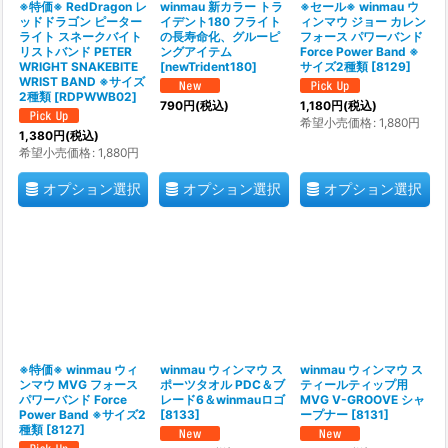
※特価※ RedDragon レ
winmau 新カラー トラ
※セール※ winmau ウ
ッドドラゴン ピーター
イデント180 フライト
ィンマウ ジョー カレン
ライト スネークバイト
の長寿命化、グルーピ
フォース パワーバンド
リストバンド PETER
ングアイテム
Force Power Band ※
WRIGHT SNAKEBITE
[
newTrident180
]
サイズ2種類
[
8129
]
WRIST BAND ※サイズ
2種類
[
RDPWWB02
]
790
円
(税込)
1,180
円
(税込)
希望小売価格
:
1,880
円
1,380
円
(税込)
希望小売価格
:
1,880
円
オプション選択
オプション選択
オプション選択
※特価※ winmau ウィ
winmau ウィンマウ ス
winmau ウィンマウ ス
ンマウ MVG フォース
ポーツタオル PDC＆ブ
ティールティップ用
パワーバンド Force
レード6＆winmauロゴ
MVG V-GROOVE シャ
Power Band ※サイズ2
[
8133
]
ープナー
[
8131
]
種類
[
8127
]