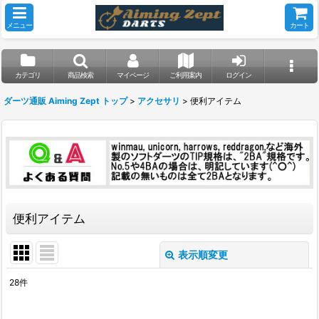
メニュー
カート
カテゴリ
商品検索
マイページ
ご利用案内
ログイン
ダーツ通販 Aiming Zept トップ
>
アクセサリ
>
便利アイテム
便利アイテム
表示順変更
閉じる
28
件
表示数
: