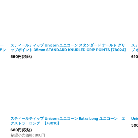
ニー
スティールティップ Unicorn ユニコーン スタンダード ナールド グリ
ステ
 アン
ップポイント 35mm STANDARD KNURLED GRIP POINTS
[
78024
]
プ 
550
円
(税込)
610
スティールティップ Unicorn ユニコーン Extra Long ユニコーン エ
Un
クストラ ロング
[
78016
]
50
680
円
(税込)
希望小売価格
:
800
円