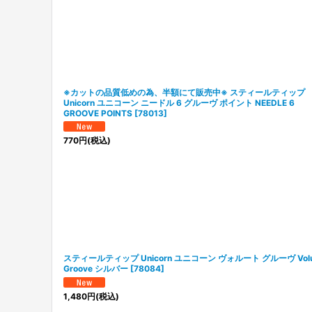
並び順
:
※カットの品質低めの為、半額にて販売中※ スティールティップ
Unicorn ユニコーン ニードル 6 グルーヴ ポイント NEEDLE 6
GROOVE POINTS
[
78013
]
770
円
(税込)
スティールティップ Unicorn ユニコーン ヴォルート グルーヴ Volu
Groove シルバー
[
78084
]
1,480
円
(税込)