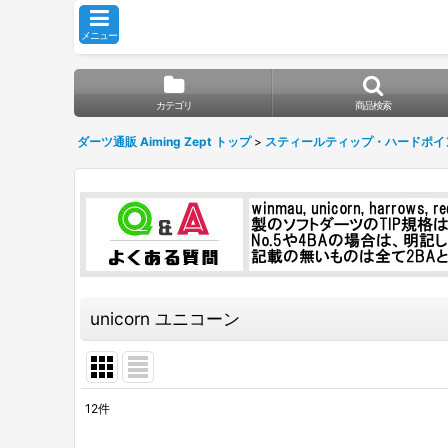
メニュー
カテゴリ
商品検索
ダーツ通販 Aiming Zept トップ
>
スティールティップ・ハードポイ
unicorn ユニコーン
12
件
表示数
: