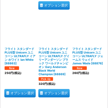
オプション選択
フライト スタンダード
フライト スタンダード
フライト スタンダード
PLUS型 Unicorn ユニ
PLUS型 Unicorn ユニ
PLUS型 Unicorn ユニ
コーン ULTRAFLY イア
コーン ULTRAFLY ゲイ
コーン ULTRAFLY ジェ
ン ホワイト Ian White
リーアンダーソン ブラ
ームス ウェイド
[
68863
]
ック ワールドチャンピ
James Wade
[
68876
]
オン Gary Anderson
Black World
250
円
(税込)
260
円
(税込)
Champion
[
68869
]
320
円
(税込)
オプション選択
オプション選択