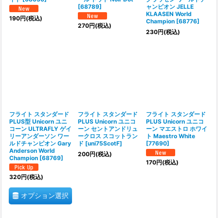
[
68789
]
ャンピオン JELLE
KLAASEN World
190
円
(税込)
Champion
[
68776
]
270
円
(税込)
230
円
(税込)
フライト スタンダード
フライト スタンダード
フライト スタンダード
PLUS型 Unicorn ユニ
PLUS Unicorn ユニコ
PLUS Unicorn ユニコ
コーン ULTRAFLY ゲイ
ーン セントアンドリュ
ーン マエストロ ホワイ
リーアンダーソン ワー
ークロス スコットラン
ト Maestro White
ルドチャンピオン Gary
ド
[
uni75ScotF
]
[
77690
]
Anderson World
200
円
(税込)
Champion
[
68769
]
170
円
(税込)
320
円
(税込)
オプション選択