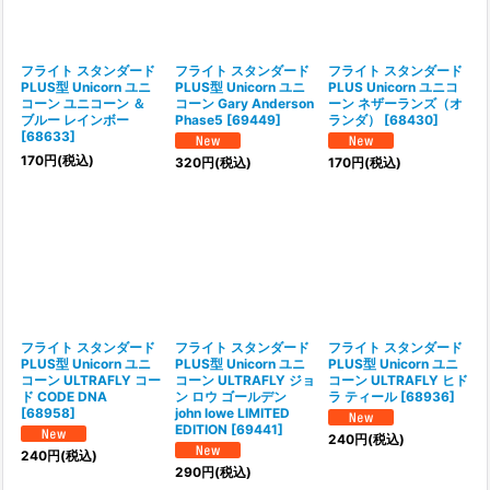
フライト スタンダード
フライト スタンダード
フライト スタンダード
PLUS型 Unicorn ユニ
PLUS型 Unicorn ユニ
PLUS Unicorn ユニコ
コーン ユニコーン ＆
コーン Gary Anderson
ーン ネザーランズ（オ
ブルー レインボー
Phase5
[
69449
]
ランダ）
[
68430
]
[
68633
]
170
円
(税込)
320
円
(税込)
170
円
(税込)
フライト スタンダード
フライト スタンダード
フライト スタンダード
PLUS型 Unicorn ユニ
PLUS型 Unicorn ユニ
PLUS型 Unicorn ユニ
コーン ULTRAFLY コー
コーン ULTRAFLY ジョ
コーン ULTRAFLY ヒド
ド CODE DNA
ン ロウ ゴールデン
ラ ティール
[
68936
]
[
68958
]
john lowe LIMITED
EDITION
[
69441
]
240
円
(税込)
240
円
(税込)
290
円
(税込)