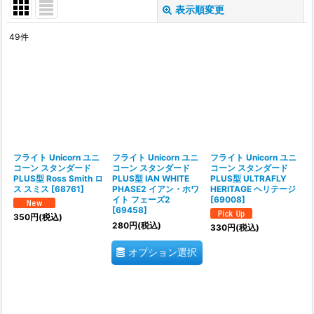
表示順変更
閉じる
49
件
表示数
:
並び順
:
絞り込む
フライト Unicorn ユニ
フライト Unicorn ユニ
フライト Unicorn ユニ
コーン スタンダード
コーン スタンダード
コーン スタンダード
PLUS型 Ross Smith ロ
PLUS型 IAN WHITE
PLUS型 ULTRAFLY
ス スミス
[
68761
]
PHASE2 イアン・ホワ
HERITAGE ヘリテージ
イト フェーズ2
[
69008
]
[
69458
]
350
円
(税込)
280
円
(税込)
330
円
(税込)
オプション選択