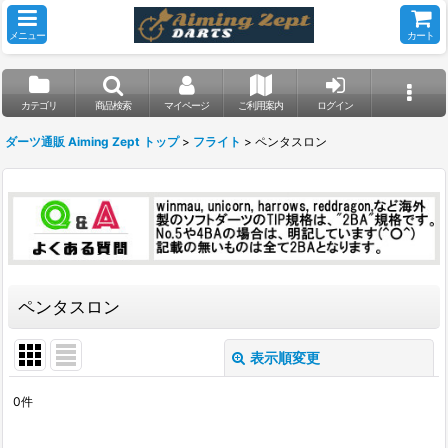
メニュー
カート
カテゴリ
商品検索
マイページ
ご利用案内
ログイン
ダーツ通販 Aiming Zept トップ
>
フライト
>
ペンタスロン
ペンタスロン
表示順変更
閉じる
0
件
表示数
: