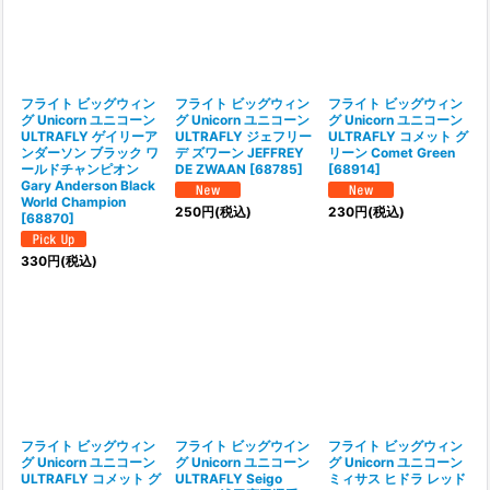
フライト ビッグウィン
フライト ビッグウィン
フライト ビッグウィン
グ Unicorn ユニコーン
グ Unicorn ユニコーン
グ Unicorn ユニコーン
ULTRAFLY ゲイリーア
ULTRAFLY ジェフリー
ULTRAFLY コメット グ
ンダーソン ブラック ワ
デ ズワーン JEFFREY
リーン Comet Green
ールドチャンピオン
DE ZWAAN
[
68785
]
[
68914
]
Gary Anderson Black
World Champion
250
円
(税込)
230
円
(税込)
[
68870
]
330
円
(税込)
フライト ビッグウィン
フライト ビッグウイン
フライト ビッグウィン
グ Unicorn ユニコーン
グ Unicorn ユニコーン
グ Unicorn ユニコーン
ULTRAFLY コメット グ
ULTRAFLY Seigo
ミィサス ヒドラ レッド