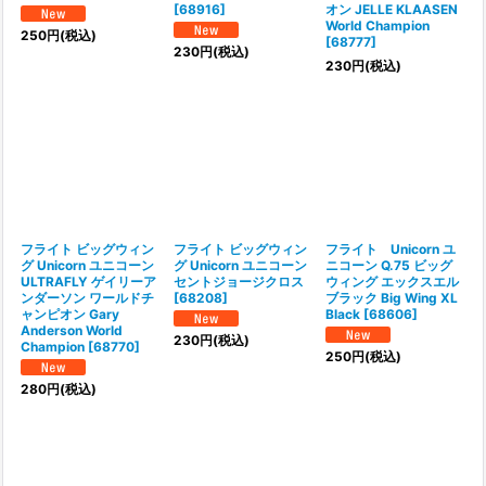
[
68916
]
オン JELLE KLAASEN
World Champion
250
円
(税込)
[
68777
]
230
円
(税込)
230
円
(税込)
フライト ビッグウィン
フライト ビッグウィン
フライト Unicorn ユ
グ Unicorn ユニコーン
グ Unicorn ユニコーン
ニコーン Q.75 ビッグ
ULTRAFLY ゲイリーア
セントジョージクロス
ウィング エックスエル
ンダーソン ワールドチ
[
68208
]
ブラック Big Wing XL
ャンピオン Gary
Black
[
68606
]
Anderson World
230
円
(税込)
Champion
[
68770
]
250
円
(税込)
280
円
(税込)