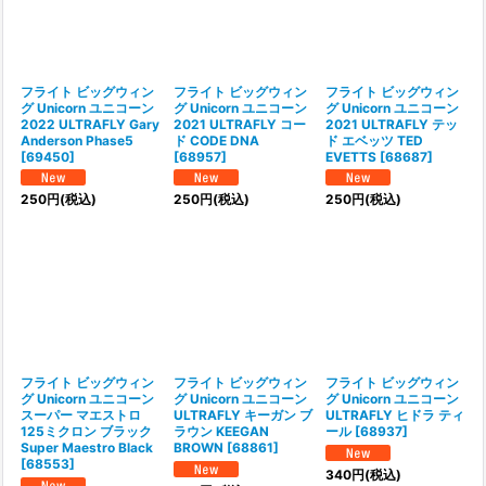
フライト ビッグウィン
フライト ビッグウィン
フライト ビッグウィン
グ Unicorn ユニコーン
グ Unicorn ユニコーン
グ Unicorn ユニコーン
2022 ULTRAFLY Gary
2021 ULTRAFLY コー
2021 ULTRAFLY テッ
Anderson Phase5
ド CODE DNA
ド エベッツ TED
[
69450
]
[
68957
]
EVETTS
[
68687
]
250
円
(税込)
250
円
(税込)
250
円
(税込)
フライト ビッグウィン
フライト ビッグウィン
フライト ビッグウィン
グ Unicorn ユニコーン
グ Unicorn ユニコーン
グ Unicorn ユニコーン
スーパー マエストロ
ULTRAFLY キーガン ブ
ULTRAFLY ヒドラ ティ
125ミクロン ブラック
ラウン KEEGAN
ール
[
68937
]
Super Maestro Black
BROWN
[
68861
]
[
68553
]
340
円
(税込)