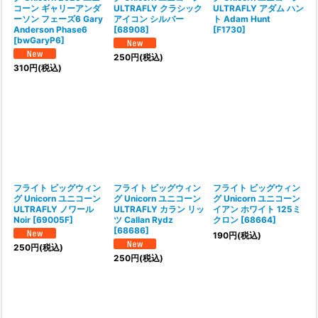
コーン ギャリーアンダ
ULTRAFLY クラシック
ULTRAFLY アダム ハン
ーソン フェーズ6 Gary
アイコン シルバー
ト Adam Hunt
Anderson Phase6
[
68908
]
[
F1730
]
[
bwGaryP6
]
250
円
(税込)
310
円
(税込)
フライト ビッグウィン
フライト ビッグウィン
フライト ビッグウィン
グ Unicorn ユニコーン
グ Unicorn ユニコーン
グ Unicorn ユニコーン
ULTRAFLY ノワール
ULTRAFLY カラン リッ
イアン ホワイト 125ミ
Noir
[
69005F
]
ツ Callan Rydz
クロン
[
68664
]
[
68686
]
190
円
(税込)
250
円
(税込)
250
円
(税込)