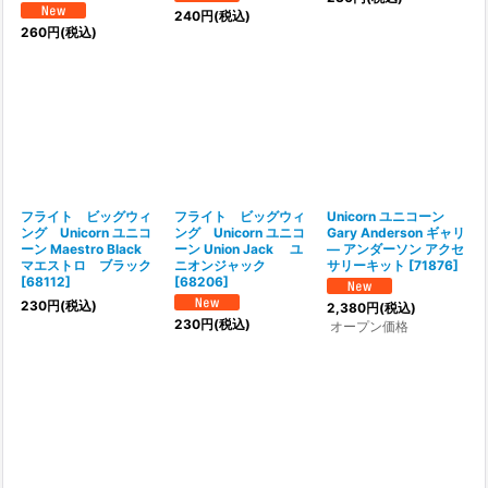
240
円
(税込)
260
円
(税込)
フライト ビッグウィ
フライト ビッグウィ
Unicorn ユニコーン
ング Unicorn ユニコ
ング Unicorn ユニコ
Gary Anderson ギャリ
ーン Maestro Black
ーン Union Jack ユ
― アンダーソン アクセ
マエストロ ブラック
ニオンジャック
サリーキット
[
71876
]
[
68112
]
[
68206
]
230
円
(税込)
2,380
円
(税込)
230
円
(税込)
オープン価格