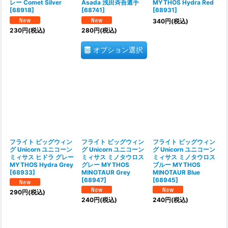
レー Comet Silver
Asada 浅田斉吾選手
MYTHOS Hydra Red
[
68918
]
[
68741
]
[
68931
]
340
円
(税込)
230
円
(税込)
280
円
(税込)
オプション選択
フライト ビッグウィン
フライト ビッグウィン
フライト ビッグウィン
グ Unicorn ユニコーン
グ Unicorn ユニコーン
グ Unicorn ユニコーン
ミィサス ヒドラ グレー
ミィサス ミノタウロス
ミィサス ミノタウロス
MYTHOS Hydra Grey
グレー MYTHOS
ブルー MYTHOS
[
68933
]
MINOTAUR Grey
MINOTAUR Blue
[
68947
]
[
68945
]
290
円
(税込)
240
円
(税込)
240
円
(税込)