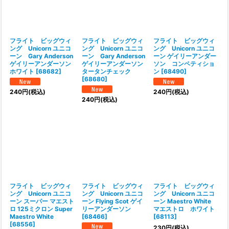
フライト ビッグウィ
フライト ビッグウィ
フライト ビッグウィ
ング Unicorn ユニコ
ング Unicorn ユニコ
ング Unicorn ユニコ
ーン Gary Anderson
ーン Gary Anderson
ーン ゲイリーアンダー
ゲイリーアンダーソン
ゲイリーアンダーソン
ソン コンペティショ
ホワイト
[
68682
]
タータンチェック
ン
[
68490
]
[
68680
]
240
円
(税込)
240
円
(税込)
240
円
(税込)
フライト ビッグウィ
フライト ビッグウィ
フライト ビッグウィ
ング Unicorn ユニコ
ング Unicorn ユニコ
ング Unicorn ユニコ
ーン スーパー マエスト
ーン Flying Scot ゲイ
ーン Maestro White
ロ 125ミクロン Super
リーアンダーソン
マエストロ ホワイト
Maestro White
[
68466
]
[
68113
]
[
68556
]
230
円
(税込)