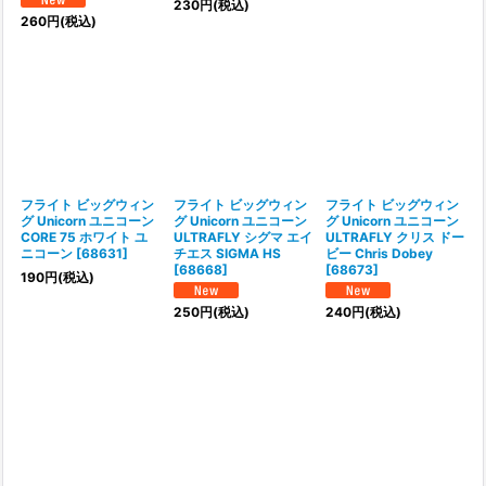
230
円
(税込)
260
円
(税込)
フライト ビッグウィン
フライト ビッグウィン
フライト ビッグウィン
グ Unicorn ユニコーン
グ Unicorn ユニコーン
グ Unicorn ユニコーン
CORE 75 ホワイト ユ
ULTRAFLY シグマ エイ
ULTRAFLY クリス ドー
ニコーン
[
68631
]
チエス SIGMA HS
ビー Chris Dobey
[
68668
]
[
68673
]
190
円
(税込)
250
円
(税込)
240
円
(税込)