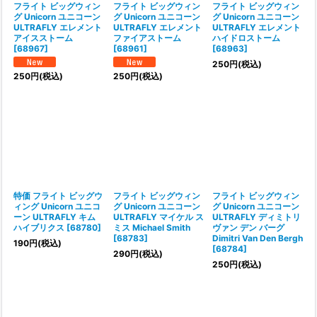
フライト ビッグウィン
フライト ビッグウィン
フライト ビッグウィン
グ Unicorn ユニコーン
グ Unicorn ユニコーン
グ Unicorn ユニコーン
ULTRAFLY エレメント
ULTRAFLY エレメント
ULTRAFLY エレメント
アイスストーム
ファイアストーム
ハイドロストーム
[
68967
]
[
68961
]
[
68963
]
250
円
(税込)
250
円
(税込)
250
円
(税込)
特価 フライト ビッグウ
フライト ビッグウィン
フライト ビッグウィン
ィング Unicorn ユニコ
グ Unicorn ユニコーン
グ Unicorn ユニコーン
ーン ULTRAFLY キム
ULTRAFLY マイケル ス
ULTRAFLY ディミトリ
ハイブリクス
[
68780
]
ミス Michael Smith
ヴァン デン バーグ
[
68783
]
Dimitri Van Den Bergh
190
円
(税込)
[
68784
]
290
円
(税込)
250
円
(税込)