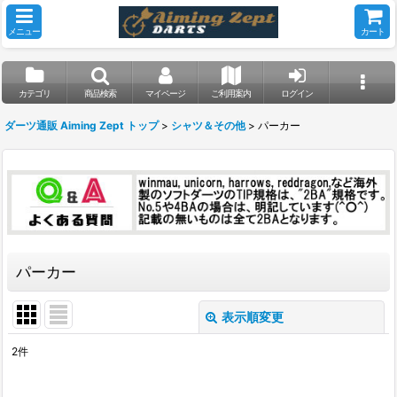
メニュー
カート
カテゴリ
商品検索
マイページ
ご利用案内
ログイン
ダーツ通販 Aiming Zept トップ
>
シャツ＆その他
>
パーカー
パーカー
表示順変更
閉じる
2
件
表示数
: