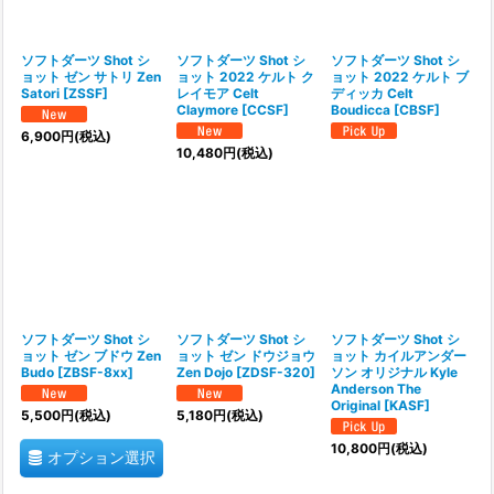
ソフトダーツ Shot シ
ソフトダーツ Shot シ
ソフトダーツ Shot シ
ョット ゼン サトリ Zen
ョット 2022 ケルト ク
ョット 2022 ケルト ブ
Satori
[
ZSSF
]
レイモア Celt
ディッカ Celt
Claymore
[
CCSF
]
Boudicca
[
CBSF
]
6,900
円
(税込)
10,480
円
(税込)
ソフトダーツ Shot シ
ソフトダーツ Shot シ
ソフトダーツ Shot シ
ョット ゼン ブドウ Zen
ョット ゼン ドウジョウ
ョット カイルアンダー
Budo
[
ZBSF-8xx
]
Zen Dojo
[
ZDSF-320
]
ソン オリジナル Kyle
Anderson The
Original
[
KASF
]
5,500
円
(税込)
5,180
円
(税込)
10,800
円
(税込)
オプション選択