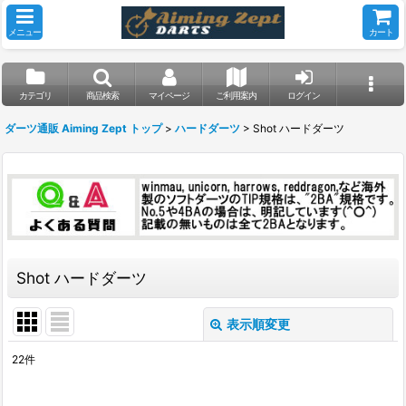
メニュー
カート
カテゴリ
商品検索
マイページ
ご利用案内
ログイン
ダーツ通販 Aiming Zept トップ
>
ハードダーツ
>
Shot ハードダーツ
Shot ハードダーツ
表示順変更
閉じる
22
件
表示数
: