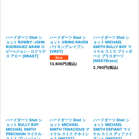
並び順
:
絞り込む
ハードダーツ Shot シ
ハードダーツ Shot シ
ハードダーツ Shot シ
ョット ROWBY-JOHN
ョット VIKING RAVEN
ョット MICHAEL
RODRIGUEZ ARAW ロ
バイキング レイブン
SMITH BULLY BOY マ
ビー=ジョン・ロドリゲ
[
VRST
]
イケル スミス ブリィボ
ス アロー
[
RRAST
]
ーイ ブラスダーツ
[
MSSTBrass
]
13,800
円
(税込)
2,780
円
(税込)
ハードダーツ Shot シ
ハードダーツ Shot シ
ハードダーツ Shot シ
ョット BULLY BOY
ョット MICHAEL
ョット MICHAEL
MICHAEL SMITH
SMITH TENACIOUS マ
SMITH DEFIANT マイ
PRECISION マイケル
イケル スミス テネイシ
ケル スミス ディファイ
スミス プレシジョン
ャス
[
MSTST
]
アント
[
MSDST
]