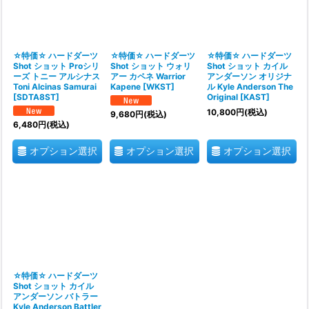
☆特価☆ ハードダーツ
☆特価☆ ハードダーツ
☆特価☆ ハードダーツ
Shot ショット Proシリ
Shot ショット ウォリ
Shot ショット カイル
ーズ トニー アルシナス
アー カペネ Warrior
アンダーソン オリジナ
Toni Alcinas Samurai
Kapene
[
WKST
]
ル Kyle Anderson The
[
SDTA8ST
]
Original
[
KAST
]
10,800
円
(税込)
9,680
円
(税込)
6,480
円
(税込)
オプション選択
オプション選択
オプション選択
☆特価☆ ハードダーツ
Shot ショット カイル
アンダーソン バトラー
Kyle Anderson Battler