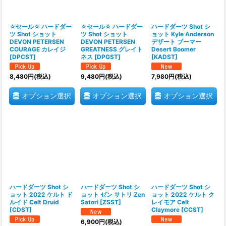
☆セール☆ ハードダー
☆セール☆ ハードダー
ハードダーツ Shot シ
ツ Shot ショット
ツ Shot ショット
ョット Kyle Anderson
DEVON PETERSEN
DEVON PETERSEN
デザート ブーマー
COURAGE カレイジ
GREATNESS グレイト
Desert Boomer
[
DPCST
]
ネス
[
DPGST
]
[
KADST
]
8,480
円
(税込)
9,480
円
(税込)
7,980
円
(税込)
オプション選択
オプション選択
オプション選択
ハードダーツ Shot シ
ハードダーツ Shot シ
ハードダーツ Shot シ
ョット 2022 ケルト ド
ョット ゼン サトリ Zen
ョット 2022 ケルト ク
ルイド Celt Druid
Satori
[
ZSST
]
レイモア Celt
[
CDST
]
Claymore
[
CCST
]
6,900
円
(税込)