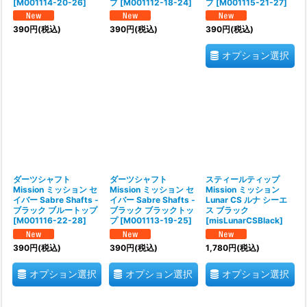
[
M001114-20-26
]
プ
[
M001112-18-24
]
プ
[
M001115-21-27
]
390
円
(税込)
390
円
(税込)
390
円
(税込)
オプション選択
ダーツシャフト
ダーツシャフト
スティールティップ
Mission ミッション セ
Mission ミッション セ
Mission ミッション
イバー Sabre Shafts -
イバー Sabre Shafts -
Lunar CS ルナ シーエ
ブラック ブルートップ
ブラック ブラックトッ
ス ブラック
[
M001116-22-28
]
プ
[
M001113-19-25
]
[
misLunarCSBlack
]
390
円
(税込)
390
円
(税込)
1,780
円
(税込)
オプション選択
オプション選択
オプション選択