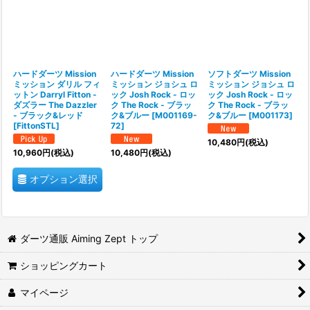
ハードダーツ Mission
ハードダーツ Mission
ソフトダーツ Mission
ミッション ダリル フィ
ミッション ジョシュ ロ
ミッション ジョシュ ロ
ットン Darryl Fitton -
ック Josh Rock - ロッ
ック Josh Rock - ロッ
ダズラー The Dazzler
ク The Rock - ブラッ
ク The Rock - ブラッ
- ブラック&レッド
ク&ブルー
[
M001169-
ク&ブルー
[
M001173
]
[
FittonSTL
]
72
]
10,480
円
(税込)
10,960
円
(税込)
10,480
円
(税込)
オプション選択
ダーツ通販 Aiming Zept トップ
ショッピングカート
マイページ