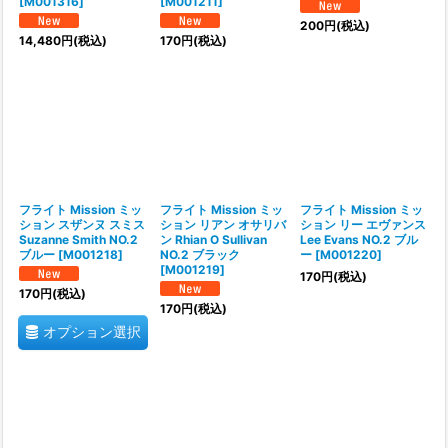
[
M001316
]
[
M001211
]
200
円
(税込)
14,480
円
(税込)
170
円
(税込)
フライト Mission ミッ
フライト Mission ミッ
フライト Mission ミッ
ション スザンヌ スミス
ション リアン オサリバ
ション リー エヴァンス
Suzanne Smith NO.2
ン Rhian O Sullivan
Lee Evans NO.2 ブル
ブルー
[
M001218
]
NO.2 ブラック
ー
[
M001220
]
[
M001219
]
170
円
(税込)
170
円
(税込)
170
円
(税込)
オプション選択