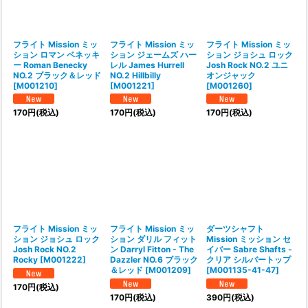
フライト Mission ミッ
フライト Mission ミッ
フライト Mission ミッ
ション ロマン ベネッキ
ション ジェームズ ハー
ション ジョシュ ロック
ー Roman Benecky
レル James Hurrell
Josh Rock NO.2 ユニ
NO.2 ブラック＆レッド
NO.2 Hillbilly
オンジャック
[
M001210
]
[
M001221
]
[
M001260
]
170
円
(税込)
170
円
(税込)
170
円
(税込)
フライト Mission ミッ
フライト Mission ミッ
ダーツシャフト
ション ジョシュ ロック
ション ダリル フィット
Mission ミッション セ
Josh Rock NO.2
ン Darryl Fitton - The
イバー Sabre Shafts -
Rocky
[
M001222
]
Dazzler NO.6 ブラック
クリア シルバートップ
＆レッド
[
M001209
]
[
M001135-41-47
]
170
円
(税込)
170
円
(税込)
390
円
(税込)