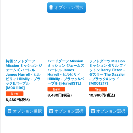
オプション選択
特価 ソフトダーツ
ハードダーツ Mission
ソフトダーツ Mission
Mission ミッション ジ
ミッション ジェームズ
ミッション ダリル フィ
ェームズ ハーレル
ハーレル James
ットン Darryl Fitton -
James Hurrell - ヒル
Hurrell - ヒルビリィ
ダズラー The Dazzler
ビリィ Hillbilly - ブラ
Hillbilly - ブラック&パ
- ブラック&レッド
ック&パープル
ープル
[
jHurrellSTL
]
[
M001217
]
[
M001199
]
8,480
円
(税込)
10,960
円
(税込)
8,480
円
(税込)
オプション選択
オプション選択
オプション選択