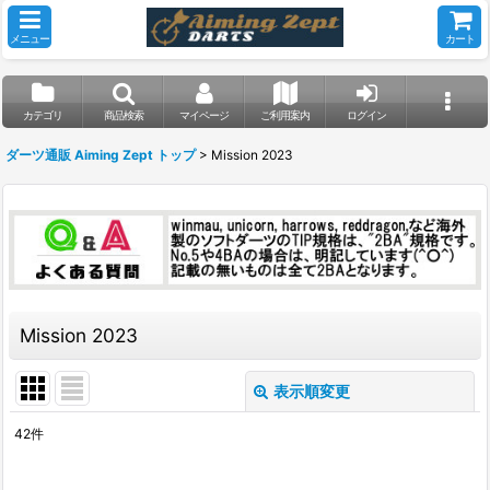
メニュー
カート
カテゴリ
商品検索
マイページ
ご利用案内
ログイン
ダーツ通販 Aiming Zept トップ
>
Mission 2023
Mission 2023
表示順変更
閉じる
42
件
表示数
: