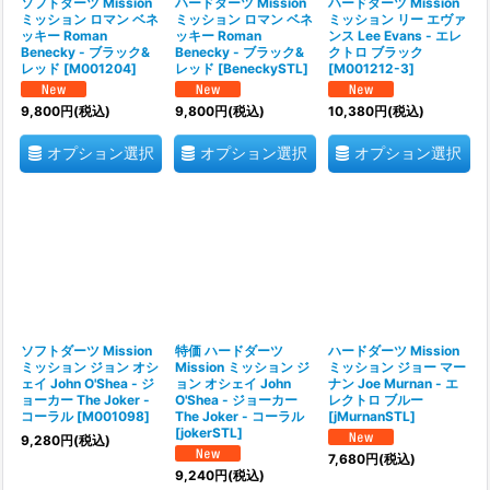
ソフトダーツ Mission
ハードダーツ Mission
ハードダーツ Mission
ミッション ロマン ベネ
ミッション ロマン ベネ
ミッション リー エヴァ
ッキー Roman
ッキー Roman
ンス Lee Evans - エレ
Benecky - ブラック&
Benecky - ブラック&
クトロ ブラック
レッド
[
M001204
]
レッド
[
BeneckySTL
]
[
M001212-3
]
9,800
円
(税込)
9,800
円
(税込)
10,380
円
(税込)
オプション選択
オプション選択
オプション選択
ソフトダーツ Mission
特価 ハードダーツ
ハードダーツ Mission
ミッション ジョン オシ
Mission ミッション ジ
ミッション ジョー マー
ェイ John O'Shea - ジ
ョン オシェイ John
ナン Joe Murnan - エ
ョーカー The Joker -
O'Shea - ジョーカー
レクトロ ブルー
コーラル
[
M001098
]
The Joker - コーラル
[
jMurnanSTL
]
[
jokerSTL
]
9,280
円
(税込)
7,680
円
(税込)
9,240
円
(税込)