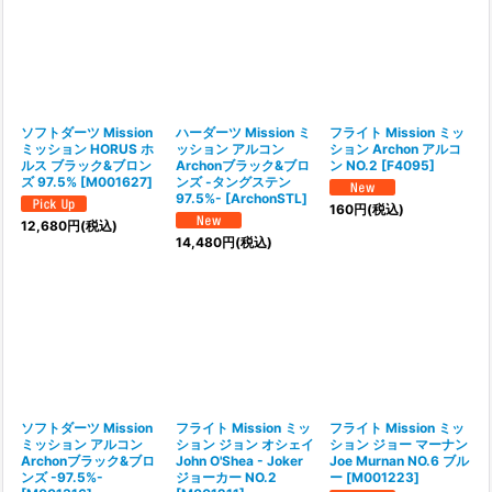
並び順
:
絞り込む
ソフトダーツ Mission
ハーダーツ Mission ミ
フライト Mission ミッ
ミッション HORUS ホ
ッション アルコン
ション Archon アルコ
ルス ブラック&ブロン
Archonブラック&ブロ
ン NO.2
[
F4095
]
ズ 97.5%
[
M001627
]
ンズ -タングステン
97.5%-
[
ArchonSTL
]
160
円
(税込)
12,680
円
(税込)
14,480
円
(税込)
ソフトダーツ Mission
フライト Mission ミッ
フライト Mission ミッ
ミッション アルコン
ション ジョン オシェイ
ション ジョー マーナン
Archonブラック&ブロ
John O'Shea - Joker
Joe Murnan NO.6 ブル
ンズ -97.5%-
ジョーカー NO.2
ー
[
M001223
]