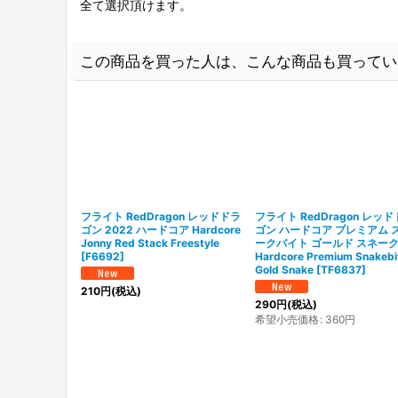
全て選択頂けます。
この商品を買った人は、こんな商品も買ってい
フライト RedDragon レッドドラ
フライト RedDragon レッ
ゴン 2022 ハードコア Hardcore
ゴン ハードコア プレミアム 
Jonny Red Stack Freestyle
ークバイト ゴールド スネー
[
F6692
]
Hardcore Premium Snakebi
Gold Snake
[
TF6837
]
210
円
(税込)
290
円
(税込)
希望小売価格
:
360
円