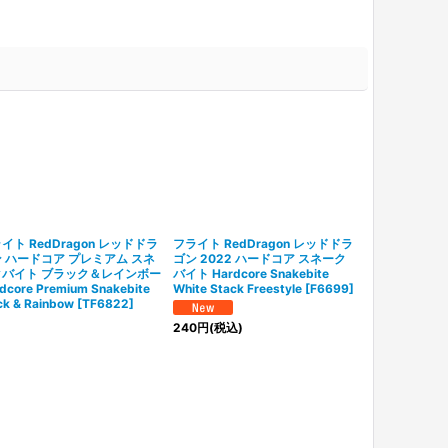
イト RedDragon レッドドラ
フライト RedDragon レッドドラ
フライト Red
 ハードコア プレミアム スネ
ゴン 2022 ハードコア スネーク
ゴン 2022 
クバイト ブラック＆レインボー
バイト Hardcore Snakebite
ン プライス Har
dcore Premium Snakebite
White Stack Freestyle
[
F6699
]
White & Blue
ck & Rainbow
[
TF6822
]
240
円
(税込)
230
円
(税込)