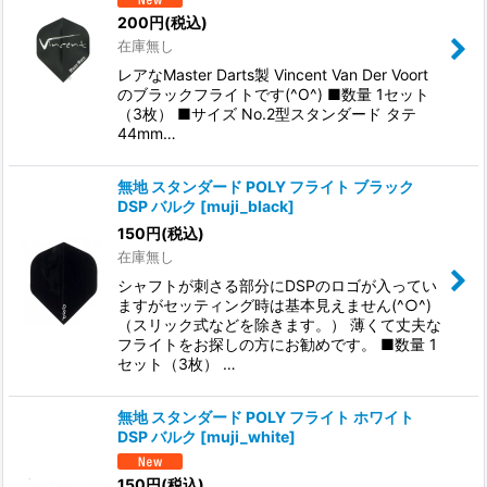
200
円
(税込)
在庫無し
レアなMaster Darts製 Vincent Van Der Voort
のブラックフライトです(^O^) ■数量 1セット
（3枚） ■サイズ No.2型スタンダード タテ
44mm…
無地 スタンダード POLY フライト ブラック
DSP バルク
[
muji_black
]
150
円
(税込)
在庫無し
シャフトが刺さる部分にDSPのロゴが入ってい
ますがセッティング時は基本見えません(^○^)
（スリック式などを除きます。） 薄くて丈夫な
フライトをお探しの方にお勧めです。 ■数量 1
セット（3枚） …
無地 スタンダード POLY フライト ホワイト
DSP バルク
[
muji_white
]
150
円
(税込)