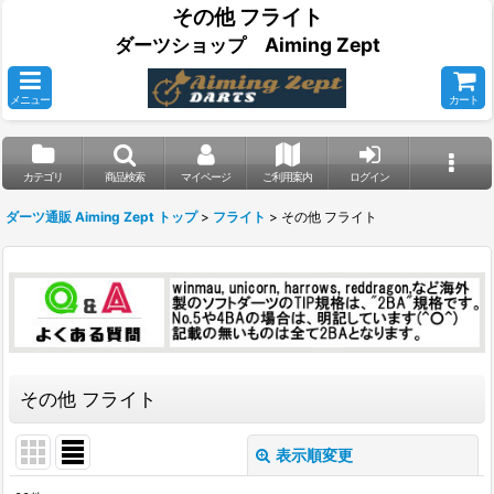
その他 フライト
ダーツショップ Aiming Zept
メニュー
カート
カテゴリ
商品検索
マイページ
ご利用案内
ログイン
ダーツ通販 Aiming Zept トップ
>
フライト
>
その他 フライト
その他 フライト
表示順変更
閉じる