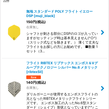
22
件
表示数
:
無地 スタンダード POLY フライト イエロー
DSP
[
muji_black
]
並び順
:
150
円
(税込)
在庫無し
絞り込む
シャフトが刺さる部分にDSPのロゴが入ってい
ますがセッティング時は基本見えません(^○^)
（スリック式などを除きます。） 薄くて丈夫な
フライトをお探しの方にお勧めです。 ■数量 1
セット（3…
フライト RIBTEX リブテックス エンボス＆Vグ
ルーブテクノロジー シルバー No.6 メタリック
[
ribtexSil
]
140
円
(税込)
在庫無し
ダリルガーニーが使用するエンボスフライトの
元となったRIBTEXメタリックフライトシリー
ズです。 エンボス加工の入ったNo.6型スタン
ダード（シェイプ）形状となっています(^^♪ こ