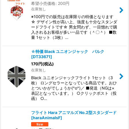
希望小売価格
:
200
円
在庫無し
※100円での販売は在庫限りの特価となります
☆ デザイン性が高い上、強度も十分なスタンダ
ードフライトです☆ 男女問わず、一目惚れで購
入されるお客様が多い一品です（＾〇＾） ■数
量 1セット（3枚）…
☆特価 Black ユニオンジャック バルク
[
DT33671
]
170
円
(税込)
在庫無し
Black ユニオンジャックフライト 1セット（3
枚） ロングセラーとなっている商品です。おひ
とついかがでしょうか(^o^)／ ■発送（NGは×
表記となっています。） ○クリックポスト（投
函） ○…
フライト Hara アニマルズ No.2型スタンダード
[
haraAnimalsF
]