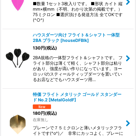
■数量 1セット3枚入りです。 ■形状 カイト 縦
mm×横mm（不明、わかり次第の掲載です。）
75ミクロン ■選択頂ける発送方法 全てOKです
(^○^)
ハウスダーツ向け フライト＆シャフト 一体型
2BA ブラック
[
houseDFBlk
]
130
円
(税込)
2BA規格の一体型フライト＆シャフトです。 フ
ライト部分は薄くて軽く、シャフト部分は粘り
があり、強度が高い作りになっています。ヨー
ロッパのスティールティップダーツを置いてい
るお店などでもハウスダーツ用…
特価 フライト メタリック ゴールド スタンダー
ド No.2
[
MetalGoldF
]
180
円
(税込)
在庫無し
プレーンで７５ミクロンと薄いメタリックフラ
イトです(^o^)／ 非常にカッコよく、プレーに