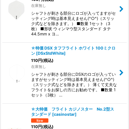
在庫無し
シャフトが刺さる部分にロゴが入ってますがセ
ッティング時は基本見えません(^○^)（スリッ
ク式などを除きます。） ■数量 1セット（3
枚） ■形状 ウィンマウ型スタンダード タテ
44.5mm x ヨ…
☆特価 DSX タフフライト ホワイト 100ミクロ
ン
[
DSxStdWhite
]
110
円
(税込)
在庫無し
シャフトが刺さる部分にDSXのロゴが入ってい
ますがセッティング時は基本見えません(^○^)
（スリック式などを除きます。） 薄くて丈夫な
フライトをお探しの方にお勧めです。 ■数量 1
セット（3枚） …
☆大特価 フライト カジノスター No.2型ス
タンダード
[
casinostar
]
110
円
(税込)