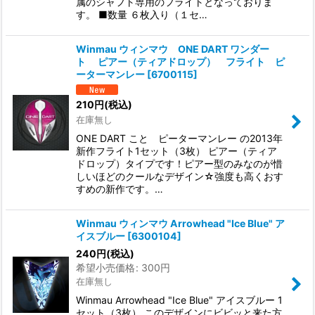
属のシャフト専用のフライトとなっておりま
す。 ■数量 ６枚入り（１セ…
Winmau ウィンマウ ONE DART ワンダー
ト ピアー（ティアドロップ） フライト ピ
ーターマンレー
[
6700115
]
210
円
(税込)
在庫無し
ONE DART こと ピーターマンレー の2013年
新作フライト1セット（3枚） ピアー（ティア
ドロップ）タイプです！ピアー型のみなのが惜
しいほどのクールなデザイン☆強度も高くおす
すめの新作です。…
Winmau ウィンマウ Arrowhead "Ice Blue" ア
イスブルー
[
6300104
]
240
円
(税込)
希望小売価格
:
300
円
在庫無し
Winmau Arrowhead "Ice Blue" アイスブルー 1
セット（3枚） このデザインにビビッと来た方