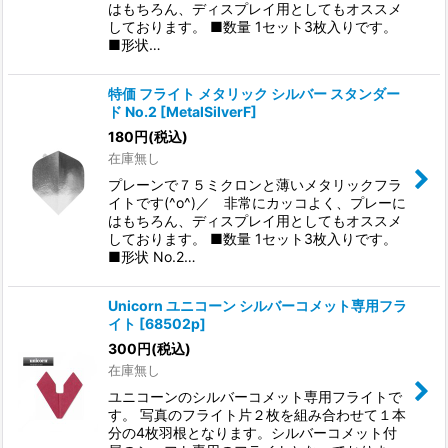
はもちろん、ディスプレイ用としてもオススメ
しております。 ■数量 1セット3枚入りです。
■形状…
特価 フライト メタリック シルバー スタンダー
ド No.2
[
MetalSilverF
]
180
円
(税込)
在庫無し
プレーンで７５ミクロンと薄いメタリックフラ
イトです(^o^)／ 非常にカッコよく、プレーに
はもちろん、ディスプレイ用としてもオススメ
しております。 ■数量 1セット3枚入りです。
■形状 No.2…
Unicorn ユニコーン シルバーコメット専用フラ
イト
[
68502p
]
300
円
(税込)
在庫無し
ユニコーンのシルバーコメット専用フライトで
す。 写真のフライト片２枚を組み合わせて１本
分の4枚羽根となります。シルバーコメット付