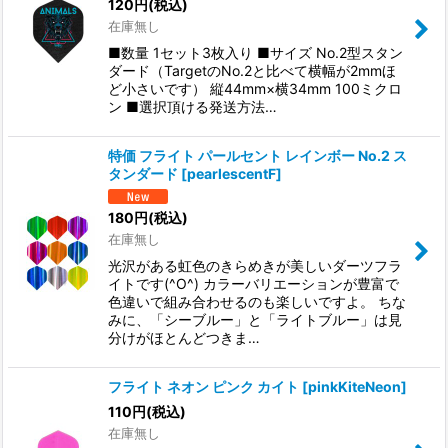
120
円
(税込)
在庫無し
■数量 1セット3枚入り ■サイズ No.2型スタン
ダード（TargetのNo.2と比べて横幅が2mmほ
ど小さいです） 縦44mm×横34mm 100ミクロ
ン ■選択頂ける発送方法…
特価 フライト パールセント レインボー No.2 ス
タンダード
[
pearlescentF
]
180
円
(税込)
在庫無し
光沢がある虹色のきらめきが美しいダーツフラ
イトです(^O^) カラーバリエーションが豊富で
色違いで組み合わせるのも楽しいですよ。 ちな
みに、「シーブルー」と「ライトブルー」は見
分けがほとんどつきま…
フライト ネオン ピンク カイト
[
pinkKiteNeon
]
110
円
(税込)
在庫無し