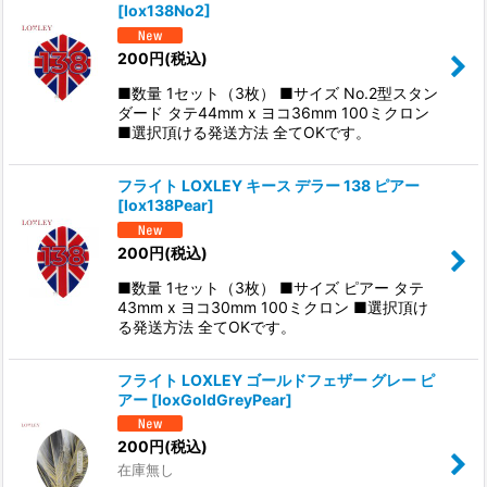
[
lox138No2
]
並び順
:
200
円
(税込)
絞り込む
■数量 1セット（3枚） ■サイズ No.2型スタン
ダード タテ44mm x ヨコ36mm 100ミクロン
■選択頂ける発送方法 全てOKです。
フライト LOXLEY キース デラー 138 ピアー
[
lox138Pear
]
200
円
(税込)
■数量 1セット（3枚） ■サイズ ピアー タテ
43mm x ヨコ30mm 100ミクロン ■選択頂け
る発送方法 全てOKです。
フライト LOXLEY ゴールドフェザー グレー ピ
アー
[
loxGoldGreyPear
]
200
円
(税込)
在庫無し