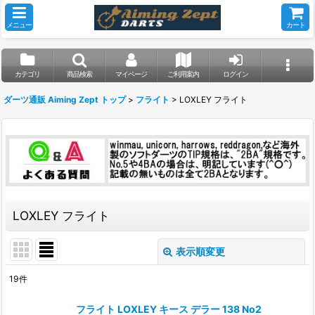
メニュー
カート
カテゴリ
商品検索
マイページ
ご利用案内
ログイン
ダーツ通販 Aiming Zept トップ
>
フライト
>
LOXLEY フライト
LOXLEY フライト
表示順変更
閉じる
19
件
表示数
:
フライト LOXLEY キース デラー 138 No2