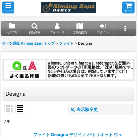
メニュー
カート
カテゴリ
商品検索
マイページ
ご利用案内
ログイン
ダーツ通販 Aiming Zept トップ
>
フライト
>
Designa
Designa
表示順変更
閉じる
7
件
表示数
:
フライト Designa デザイナ パトリオット ウェ