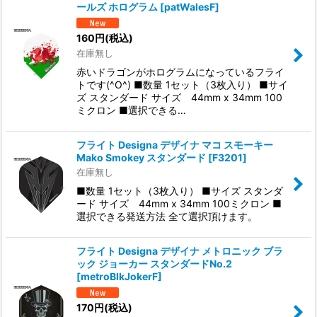
ールズ ホログラム
[
patWalesF
]
並び順
:
160
円
(税込)
在庫無し
絞り込む
赤いドラゴンがホログラムになっているフライ
トです(^O^) ■数量 1セット（3枚入り） ■サイ
ズ スタンダード サイズ 44mm x 34mm 100
ミクロン ■選択できる…
フライト Designa デザイナ マコ スモーキー
Mako Smokey スタンダード
[
F3201
]
在庫無し
■数量 1セット（3枚入り） ■サイズ スタンダ
ード サイズ 44mm x 34mm 100ミクロン ■
選択できる発送方法 全て選択頂けます。
フライト Designa デザイナ メトロニック ブラ
ック ジョーカー スタンダードNo.2
[
metroBlkJokerF
]
170
円
(税込)