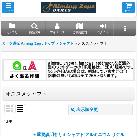
メニュー
カート
カテゴリ
商品検索
マイページ
ご利用案内
ログイン
ダーツ通販 Aiming Zept トップ
>
シャフト
>
オススメシャフト
オススメシャフト
表示順変更
閉じる
13
件
表示数
:
※重要説明有り※ シャフト アルミニウム リグル