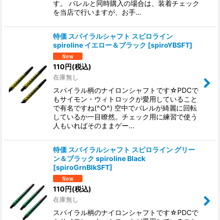
す。 バレルと同時購入の場合は、装着チェック
を当店で行いますが、お手…
特価 スパイラルシャフト スピロライン
spiroline イエロー＆ブラック
[
spiroYBSFT
]
110
円
(税込)
在庫無し
スパイラル柄のナイロンシャフトです☆PDCで
もサイモン・ウィトロックが愛用していること
で有名ですね(^○^) 空中でバレルが綺麗に回転
しているか一目瞭然。チェック用に練習で使う
人もいればそのままゲー…
特価 スパイラルシャフト スピロライン グリー
ン＆ブラック spiroline Black
[
spiroGrnBlkSFT
]
110
円
(税込)
在庫無し
スパイラル柄のナイロンシャフトです☆PDCで