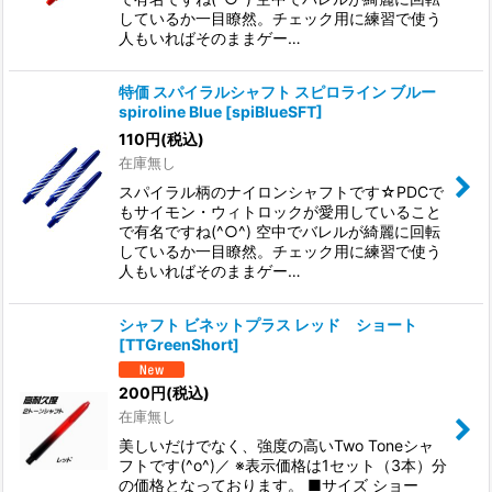
しているか一目瞭然。チェック用に練習で使う
人もいればそのままゲー…
特価 スパイラルシャフト スピロライン ブルー
spiroline Blue
[
spiBlueSFT
]
110
円
(税込)
在庫無し
スパイラル柄のナイロンシャフトです☆PDCで
もサイモン・ウィトロックが愛用していること
で有名ですね(^○^) 空中でバレルが綺麗に回転
しているか一目瞭然。チェック用に練習で使う
人もいればそのままゲー…
シャフト ビネットプラス レッド ショート
[
TTGreenShort
]
200
円
(税込)
在庫無し
美しいだけでなく、強度の高いTwo Toneシャ
フトです(^o^)／ ※表示価格は1セット（3本）分
の価格となっております。 ■サイズ ショー