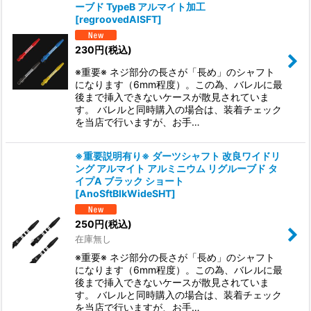
ーブド TypeB アルマイト加工
並び順
:
[
regroovedAlSFT
]
230
円
(税込)
絞り込む
※重要※ ネジ部分の長さが「長め」のシャフト
になります（6mm程度）。この為、バレルに最
後まで挿入できないケースが散見されていま
す。 バレルと同時購入の場合は、装着チェック
を当店で行いますが、お手…
※重要説明有り※ ダーツシャフト 改良ワイドリ
ング アルマイト アルミニウム リグルーブド タ
イプA ブラック ショート
[
AnoSftBlkWideSHT
]
250
円
(税込)
在庫無し
※重要※ ネジ部分の長さが「長め」のシャフト
になります（6mm程度）。この為、バレルに最
後まで挿入できないケースが散見されていま
す。 バレルと同時購入の場合は、装着チェック
を当店で行いますが、お手…