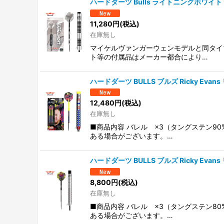
ハードダーツ Bulls ライトニングホワイト 90
並び順
:
11,280
円
(税込)
在庫無し
マイケルヴァンガーウェンモデルと同タイプ
ト等の付属品はメーカー都合により…
ハードダーツ BULLS ブルズ Ricky Evan
12,480
円
(税込)
在庫無し
■商品内容 バレル ×3（タングステン9
ある場合がございます。…
ハードダーツ BULLS ブルズ Ricky Evan
8,800
円
(税込)
在庫無し
■商品内容 バレル ×3（タングステン8
ある場合がございます。…