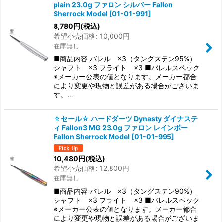
plain 23.0g ファロン シルバー Fallon
並び順
:
Sherrock Model
[
01-01-991
]
8,780
円
(税込)
希望小売価格
:
10,000
円
絞り込む
在庫無し
■商品内容 バレル ×3（タングステン95%）
シャフト ×3 フライト ×3 ■バレルスペック
※メーカー公表の値となります。メーカー都合
により変更や現物と誤差がある場合がございま
す。…
☆セール☆ ハードダーツ Dynasty ダイナステ
ィ Fallon3 MG 23.0g ファロン レインボー
Fallon Sherrock Model
[
01-01-995
]
10,480
円
(税込)
希望小売価格
:
12,800
円
在庫無し
■商品内容 バレル ×3（タングステン90%）
シャフト ×3 フライト ×3 ■バレルスペック
※メーカー公表の値となります。メーカー都合
により変更や現物と誤差がある場合がございま