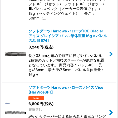
フト ×3 （1セット） フライト ×3 （1セット）
■バレルスペック（メーカー公表値です。）
18g（セッティングウェイト） 長さ：
50mm（…
ソフトダーツ Harrows ハローズ ICE Glacier
アイス グレイシア バレル単体重量16g ※バレル
のみ
[
5574
]
3,240
円
(税込)
長さ38mmと短めで非常に投げやすいバレル。
2種類のカットと前後のテーパーが絶妙な配置
となっています。 商品内容 * バレル×3 長
さ:38mm 最大径:7.5mm バレル単体重量：
16g ※…
ソフトダーツ Harrows ハローズ バイス Vice
[
HarViceSFT
]
6,800
円
(税込)
在庫無し
緩やかなテーパーによる膨らみと緻密なリング