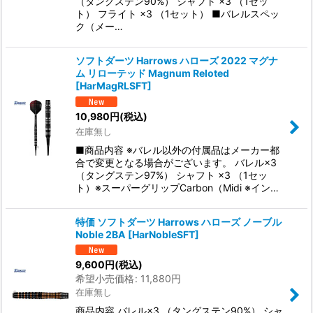
（タングステン90%） シャフト ×3 （1セッ
ト） フライト ×3 （1セット） ■バレルスペッ
ク（メー…
ソフトダーツ Harrows ハローズ 2022 マグナ
ム リローテッド Magnum Reloted
[
HarMagRLSFT
]
10,980
円
(税込)
在庫無し
■商品内容 ※バレル以外の付属品はメーカー都
合で変更となる場合がございます。 バレル×3
（タングステン97%） シャフト ×3 （1セッ
ト）※スーパーグリップCarbon（Midi ※イン…
特価 ソフトダーツ Harrows ハローズ ノーブル
Noble 2BA
[
HarNobleSFT
]
9,600
円
(税込)
希望小売価格
:
11,880
円
在庫無し
商品内容 バレル×3 （タングステン90%） シャ