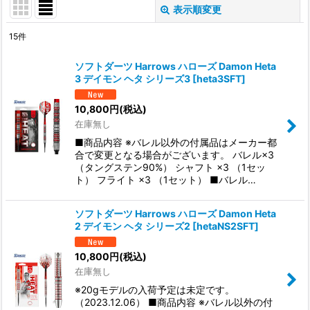
表示順変更
閉じる
15
件
表示数
:
ソフトダーツ Harrows ハローズ Damon Heta
3 デイモン ヘタ シリーズ3
[
heta3SFT
]
並び順
:
10,800
円
(税込)
在庫無し
絞り込む
■商品内容 ※バレル以外の付属品はメーカー都
合で変更となる場合がございます。 バレル×3
（タングステン90%） シャフト ×3 （1セッ
ト） フライト ×3 （1セット） ■バレル…
ソフトダーツ Harrows ハローズ Damon Heta
2 デイモン ヘタ シリーズ2
[
hetaNS2SFT
]
10,800
円
(税込)
在庫無し
※20gモデルの入荷予定は未定です。
（2023.12.06） ■商品内容 ※バレル以外の付