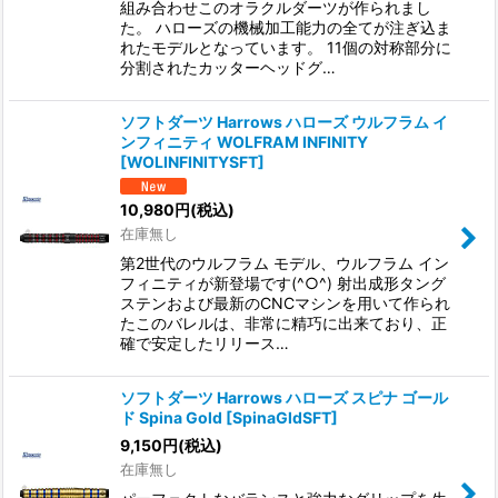
組み合わせこのオラクルダーツが作られまし
た。 ハローズの機械加工能力の全てが注ぎ込ま
れたモデルとなっています。 11個の対称部分に
分割されたカッターヘッドグ…
ソフトダーツ Harrows ハローズ ウルフラム イ
ンフィニティ WOLFRAM INFINITY
[
WOLINFINITYSFT
]
10,980
円
(税込)
在庫無し
第2世代のウルフラム モデル、ウルフラム イン
フィニティが新登場です(^○^) 射出成形タング
ステンおよび最新のCNCマシンを用いて作られ
たこのバレルは、非常に精巧に出来ており、正
確で安定したリリース…
ソフトダーツ Harrows ハローズ スピナ ゴール
ド Spina Gold
[
SpinaGldSFT
]
9,150
円
(税込)
在庫無し