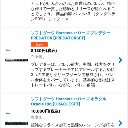
カットが組み合わされた新世代のバレル。精巧
な作りで一貫した感触とリリースが得られるこ
とでしょう。 商品内容 バレル×3 （タングステ
ン90%） シャフト ×…
ソフトダーツ Harrows ハローズ プレデター
PREDATOR
[
PREDATORSFT
]
8,130
円
(税込)
在庫無し
プレデターは、バレル前方、中間、後方をグリ
ップするプレーヤー全てにアピールするために
3つの主要なグリップゾーンで形成され、バレ
ル全体をカバーしています。基本的な形状はス
トレートバレルながら、バレル前端…
ソフトダーツ Harrows ハローズ オラクル
Oracle 18g
[
ORACLESFT
]
10,680
円
(税込)
在庫無し
複雑なフライス加工と熟練のマシニング加工を