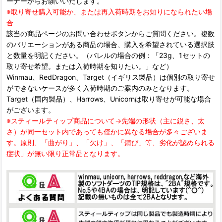
ーナーからお願いいたします。
※取り寄せ購入可能か、または再入荷時期をお知りになられたい場
合
該当の商品ページのお問い合わせボタンからご質問ください。複数
のバリエーションがある商品の場合、購入を希望されている選択肢
と数量を明記ください。（バレルの場合の例：「23g、1セットの
取り寄せ希望。または入荷時期を知りたい。」など）
Winmau、RedDragon、Target（イギリス製品）は個別の取り寄せ
ができないケースが多く入荷時期のご案内のみとなります。
Target（国内製品）、Harrows、Unicornは取り寄せが可能な場合
がございます。
※スティールティップ商品について→先端の形状（主に鋭さ、太
さ）が同一セット内であっても僅かに異なる場合が多々ございま
す。原則、「曲がり」、「欠け」、「錆び」等、劣化が認められる
症状」が無い限り正常品となります。