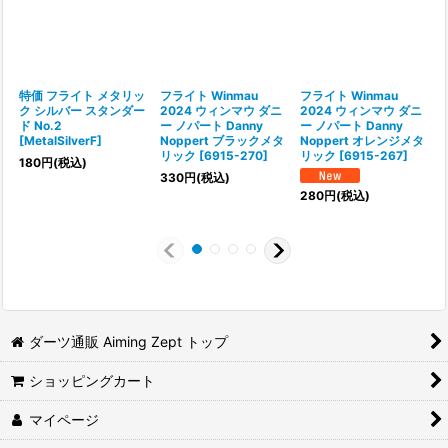
特価 フライト メタリッ
フライト Winmau
フライト Winmau
ク シルバー スタンダー
2024 ウィンマウ ダニ
2024 ウィンマウ ダニ
ド No.2
ー ノパート Danny
ー ノパート Danny
[
MetalSilverF
]
Noppert ブラックメタ
Noppert オレンジメタ
リック
[
6915-270
]
リック
[
6915-267
]
180
円
(税込)
330
円
(税込)
280
円
(税込)
ダーツ通販 Aiming Zept トップ
ショッピングカート
マイページ