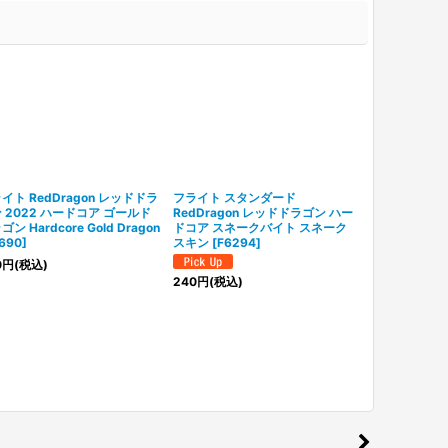
イト RedDragon レッドドラ
フライト スタンダード
フライト スタ
 2022 ハードコア ゴールド
RedDragon レッドドラゴン ハー
RedDrago
ン Hardcore Gold Dragon
ドコア スネークバイト スネーク
ターライト スネ
690
]
スキン
[
F6294
]
パープル
[
TF6
0
円
(税込)
240
円
(税込)
280
円
(税込)