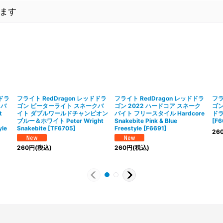
ます
ドドラ
フライト RedDragon レッドドラ
フライト RedDragon レッドドラ
フラ
クバ
ゴン ピーターライト スネークバ
ゴン 2022 ハードコア スネーク
ゴン
t
イト ダブルワールドチャンピオン
バイト フリースタイル Hardcore
ドラゴ
ブルー＆ホワイト Peter Wright
Snakebite Pink & Blue
[
F6
yle
Snakebite
[
TF6705
]
Freestyle
[
F6691
]
26
260
円
(税込)
260
円
(税込)