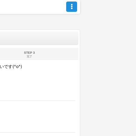
STEP 3
完了
す(^o^)