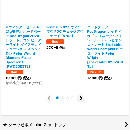
※ウィンターセール※
winmau 2024 ウィン
ハードダーツ
21gモデル ハードダー
マウ PDC チェックアウ
RedDragon レッドド
ツ RedDragon 2024
トカード
[
8768
]
ラゴン スネークバイト
レッドドラゴン ピータ
ワールドチャンピオン
P
ーライト ダイアモンド
ストレート Snakebite
[
230
円
(税込)
フュージョン スペクト
World Champion ピー
ロン Peter Wright
ターライト Peter
1
Diamond Fusion
Wright
Spectron S.E.
[
snakebite2020WCS
1
[
PWDSSESTL
]
TL
]
10,980
円
(税込)
17,980
円
(税込)
希望小売価格
:
19,555
円
ダーツ通販 Aiming Zept トップ