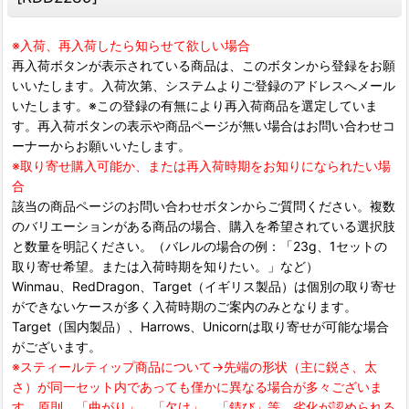
※入荷、再入荷したら知らせて欲しい場合
再入荷ボタンが表示されている商品は、このボタンから登録をお願
いいたします。入荷次第、システムよりご登録のアドレスへメール
いたします。※この登録の有無により再入荷商品を選定していま
す。再入荷ボタンの表示や商品ページが無い場合はお問い合わせコ
ーナーからお願いいたします。
※取り寄せ購入可能か、または再入荷時期をお知りになられたい場
合
該当の商品ページのお問い合わせボタンからご質問ください。複数
のバリエーションがある商品の場合、購入を希望されている選択肢
と数量を明記ください。（バレルの場合の例：「23g、1セットの
取り寄せ希望。または入荷時期を知りたい。」など）
Winmau、RedDragon、Target（イギリス製品）は個別の取り寄せ
ができないケースが多く入荷時期のご案内のみとなります。
Target（国内製品）、Harrows、Unicornは取り寄せが可能な場合
がございます。
※スティールティップ商品について→先端の形状（主に鋭さ、太
さ）が同一セット内であっても僅かに異なる場合が多々ございま
す。原則、「曲がり」、「欠け」、「錆び」等、劣化が認められる