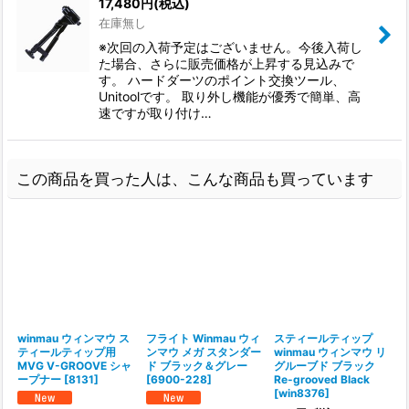
17,480
円
(税込)
在庫無し
※次回の入荷予定はございません。今後入荷し
た場合、さらに販売価格が上昇する見込みで
す。 ハードダーツのポイント交換ツール、
Unitoolです。 取り外し機能が優秀で簡単、高
速ですが取り付け…
この商品を買った人は、こんな商品も買っています
winmau ウィンマウ ス
フライト Winmau ウィ
スティールティップ
ティールティップ用
ンマウ メガ スタンダー
winmau ウィンマウ リ
MVG V-GROOVE シャ
ド ブラック＆グレー
グルーブド ブラック
ープナー
[
8131
]
[
6900-228
]
Re-grooved Black
[
win8376
]