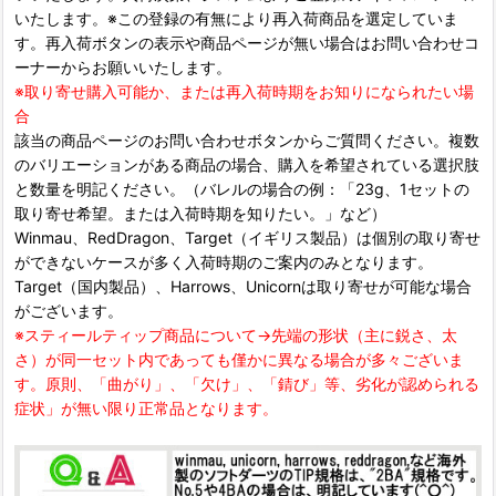
いたします。※この登録の有無により再入荷商品を選定していま
す。再入荷ボタンの表示や商品ページが無い場合はお問い合わせコ
ーナーからお願いいたします。
※取り寄せ購入可能か、または再入荷時期をお知りになられたい場
合
該当の商品ページのお問い合わせボタンからご質問ください。複数
のバリエーションがある商品の場合、購入を希望されている選択肢
と数量を明記ください。（バレルの場合の例：「23g、1セットの
取り寄せ希望。または入荷時期を知りたい。」など）
Winmau、RedDragon、Target（イギリス製品）は個別の取り寄せ
ができないケースが多く入荷時期のご案内のみとなります。
Target（国内製品）、Harrows、Unicornは取り寄せが可能な場合
がございます。
※スティールティップ商品について→先端の形状（主に鋭さ、太
さ）が同一セット内であっても僅かに異なる場合が多々ございま
す。原則、「曲がり」、「欠け」、「錆び」等、劣化が認められる
症状」が無い限り正常品となります。