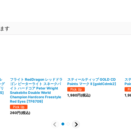
ます
ール
フライト RedDragon レッドドラ
スティールティップ GOLD CD
ステ
ング
ゴン ピーターライト スネークバ
Points マーク II
[
goldCdmk2
]
Poi
グリ
イト ハードコア Peter Wright
S
]
Snakebite Double World
1,980
円
(税込)
1,9
Champion Hardcore Freestyle
Red Eyes
[
TF6709
]
260
円
(税込)