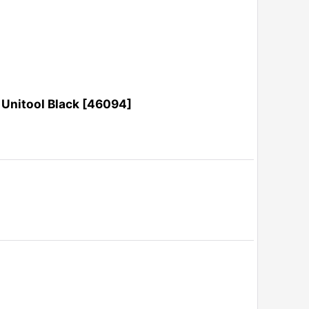
ool Black
[
46094
]