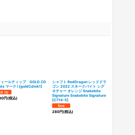
ィールティップ GOLD CD
シャフト RedDragon レッドドラ
ダーツシャフト 
nts マーク I
[
goldCdmk1
]
ゴン 2022 スネークバイト シグ
ン セイバー Sab
ネチャー オレンジ Snakebite
ア グリーント
Signature Snakebite Signature
39-45
]
80
円
(税込)
[
C714-5
]
390
円
(税込)
280
円
(税込)