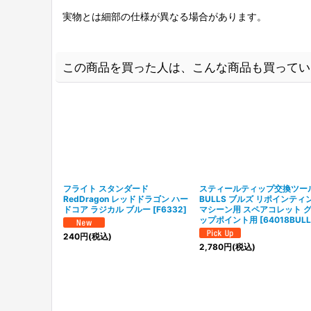
実物とは細部の仕様が異なる場合があります。
この商品を買った人は、こんな商品も買ってい
フライト スタンダード
スティールティップ交換ツ
RedDragon レッドドラゴン ハー
BULLS ブルズ リポインティ
ドコア ラジカル ブルー
[
F6332
]
マシーン用 スペアコレット 
ップポイント用
[
64018BULL
240
円
(税込)
2,780
円
(税込)