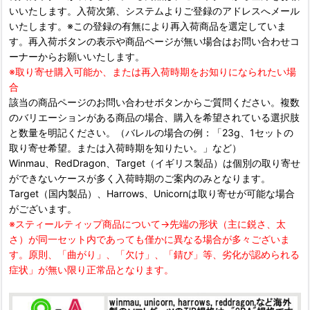
いいたします。入荷次第、システムよりご登録のアドレスへメール
いたします。※この登録の有無により再入荷商品を選定していま
す。再入荷ボタンの表示や商品ページが無い場合はお問い合わせコ
ーナーからお願いいたします。
※取り寄せ購入可能か、または再入荷時期をお知りになられたい場
合
該当の商品ページのお問い合わせボタンからご質問ください。複数
のバリエーションがある商品の場合、購入を希望されている選択肢
と数量を明記ください。（バレルの場合の例：「23g、1セットの
取り寄せ希望。または入荷時期を知りたい。」など）
Winmau、RedDragon、Target（イギリス製品）は個別の取り寄せ
ができないケースが多く入荷時期のご案内のみとなります。
Target（国内製品）、Harrows、Unicornは取り寄せが可能な場合
がございます。
※スティールティップ商品について→先端の形状（主に鋭さ、太
さ）が同一セット内であっても僅かに異なる場合が多々ございま
す。原則、「曲がり」、「欠け」、「錆び」等、劣化が認められる
症状」が無い限り正常品となります。