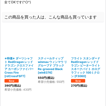
全てOKです(^○^)
この商品を買った人は、こんな商品も買っています
※特価※ ダーツシャフ
スティールティップ
フライト スタンダード
ト RedDragon レッド
winmau ウィンマウ リ
RedDragon レッドド
ドラゴン クロスファイ
グルーブド ブラック
ラゴン ピーターライト
ア カーボンファイバー
Re-grooved Black
スネークバイト ホログ
Cross Fire
[
win8376
]
ラフィック 100ミクロ
[
rdCrossFSFT
]
ン
[
F3060
]
[
550
円
(税込)
希望小売価格
:
550
円
390
円
(税込)
270
円
(税込)
希望小売価格
:
430
円