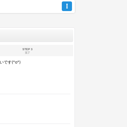
STEP 3
完了
す(^o^)