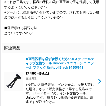
※これは工具です。怪我の予防の為に軍手等で手を保護して使用
するようにしてください(^^♪
※ツールには潤滑油等が付いていますので、汚れても構わない服
装で使用するようにしてください(^○^)
■選択頂ける発送方法
全てOKです(^o^)／
関連商品
※商品説明を必ず参照ください※スティールテ
ィップ交換ツール Unicorn ユニコーン ユニツ
ール ブラック Unitool Black
[
46094
]
17,480
円
(税込)
在庫無し
※次回の入荷予定はございません。今後入荷し
た場合、さらに販売価格が上昇する見込みで
す。 ハードダーツのポイント交換ツール、
Unitoolです。 取り外し機能が優秀で簡単、高
速ですが取り付け…