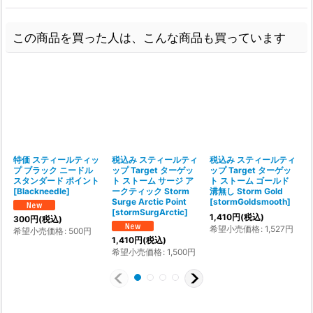
この商品を買った人は、こんな商品も買っています
特価 スティールティッ
税込み スティールティ
税込み スティールティ
プ ブラック ニードル
ップ Target ターゲッ
ップ Target ターゲッ
スタンダード ポイント
ト ストーム サージ ア
ト ストーム ゴールド
[
Blackneedle
]
ークティック Storm
溝無し Storm Gold
Surge Arctic Point
[
stormGoldsmooth
]
[
[
stormSurgArctic
]
1,410
円
(税込)
300
円
(税込)
希望小売価格
:
1,527
円
希望小売価格
:
500
円
1,410
円
(税込)
希望小売価格
:
1,500
円