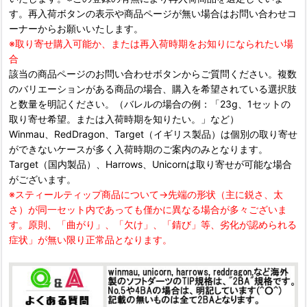
す。再入荷ボタンの表示や商品ページが無い場合はお問い合わせコ
ーナーからお願いいたします。
※取り寄せ購入可能か、または再入荷時期をお知りになられたい場
合
該当の商品ページのお問い合わせボタンからご質問ください。複数
のバリエーションがある商品の場合、購入を希望されている選択肢
と数量を明記ください。（バレルの場合の例：「23g、1セットの
取り寄せ希望。または入荷時期を知りたい。」など）
Winmau、RedDragon、Target（イギリス製品）は個別の取り寄せ
ができないケースが多く入荷時期のご案内のみとなります。
Target（国内製品）、Harrows、Unicornは取り寄せが可能な場合
がございます。
※スティールティップ商品について→先端の形状（主に鋭さ、太
さ）が同一セット内であっても僅かに異なる場合が多々ございま
す。原則、「曲がり」、「欠け」、「錆び」等、劣化が認められる
症状」が無い限り正常品となります。