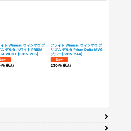
イト Winmau ウィンマウ プ
フライト Winmau ウィンマウ プ
フライト Win
ム デルタ ホワイト PRISM
リズム デルタ Prism Delta MVG
リズム デルタ
TA WHITE
[
6915-205
]
ブルー
[
6915-244
]
Prism Delta
227
]
0
円
(税込)
230
円
(税込)
230
円
(税込)