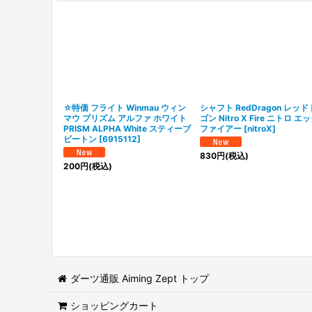
☆特価 フライト Winmau ウィン
シャフト RedDragon レッ
マウ プリズム アルファ ホワイト
ゴン Nitro X Fire ニトロ エ
PRISM ALPHA White スティーブ
ファイアー
[
nitroX
]
ビートン
[
6915112
]
830
円
(税込)
200
円
(税込)
ダーツ通販 Aiming Zept トップ
ショッピングカート