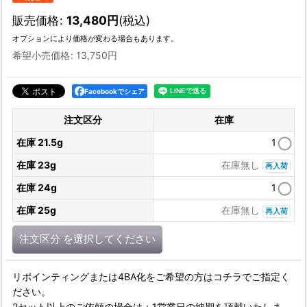
販売価格
:
13,480
円
(税込)
オプションにより価格が変わる場合もあります。
希望小売価格
:
13,750
円
Facebookでシェア
注文区分
在庫
在庫 21.5g
1
在庫 23g
在庫無し
再入荷
在庫 24g
1
在庫 25g
在庫無し
再入荷
注文区分
を選択してください
リポインティングまたは4BA化をご希望の方はコチラでご指定く
ださい。
2セット以上のご依頼の場合は＋1営業日の納期を頂戴いたしま