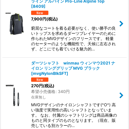
ライン アルパイン Pro-Line Alpine Top
[
8409
]
7,900
円
(税込)
窮屈なコートを着る必要がなく、使い勝手の良
いトップスを求めるダーツプレイヤーのために
作られたMVGデザインのフリースです。 軽量
のセーターのような機能性で、天候に左右され
ず、どこにでも着ていける魅力的…
ダーツシャフト winmau ウィンマウ2021 ナ
イロン リンググリップ MVG ブラック
[
mvgNylonBlkSFT
]
270
円
(税込)
希望小売価格
:
340
円
在庫無し
MVGデザインのナイロンシャフトです(^O^) 高
い強度で実用性の高いシャフトとなっていま
す。 なお、付属のシャフトリングは商品画像の
ものと同タイプのものとなります。（現在、販
売している別カラーの…