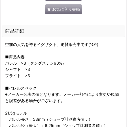
お気に入り登録
商品詳細
空前の人気を誇るイグザクト、絶賛販売中です(^O^)
■商品内容
バレル ×3（タングステン90%）
シャフト ×3
フライト ×3
■バレルスペック
※メーカー公表の値となります。メーカー都合により変更や現物
と誤差がある場合がございます。
21.5gモデル
バレル長さ：53mm（ショップ計測参考値：）
バレル径（最大）：6.25mm（ショップ計測参考値：）