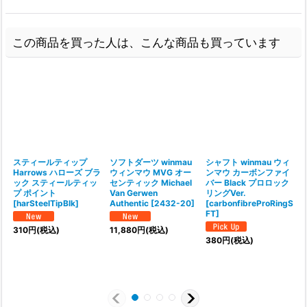
この商品を買った人は、こんな商品も買っています
スティールティップ
ソフトダーツ winmau
シャフト winmau ウィ
Harrows ハローズ ブラ
ウィンマウ MVG オー
ンマウ カーボンファイ
ック スティールティッ
センティック Michael
バー Black プロロック
プ ポイント
Van Gerwen
リングVer.
[
harSteelTipBlk
]
Authentic
[
2432-20
]
[
carbonfibreProRingS
FT
]
310
円
(税込)
11,880
円
(税込)
1
380
円
(税込)