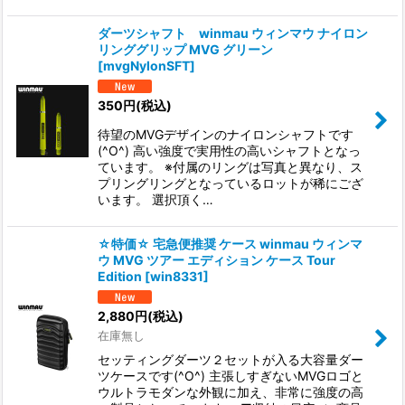
ダーツシャフト winmau ウィンマウ ナイロン
リンググリップ MVG グリーン
[
mvgNylonSFT
]
350
円
(税込)
待望のMVGデザインのナイロンシャフトです
(^O^) 高い強度で実用性の高いシャフトとなっ
ています。 ※付属のリングは写真と異なり、ス
プリングリングとなっているロットが稀にござ
います。 選択頂く…
☆特価☆ 宅急便推奨 ケース winmau ウィンマ
ウ MVG ツアー エディション ケース Tour
Edition
[
win8331
]
2,880
円
(税込)
在庫無し
セッティングダーツ２セットが入る大容量ダー
ツケースです(^O^) 主張しすぎないMVGロゴと
ウルトラモダンな外観に加え、非常に強度の高