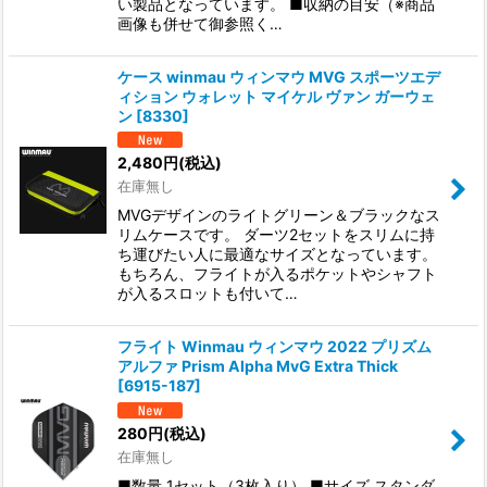
い製品となっています。 ■収納の目安（※商品
画像も併せて御参照く…
ケース winmau ウィンマウ MVG スポーツエデ
ィション ウォレット マイケル ヴァン ガーウェ
ン
[
8330
]
2,480
円
(税込)
在庫無し
MVGデザインのライトグリーン＆ブラックなス
リムケースです。 ダーツ2セットをスリムに持
ち運びたい人に最適なサイズとなっています。
もちろん、フライトが入るポケットやシャフト
が入るスロットも付いて…
フライト Winmau ウィンマウ 2022 プリズム
アルファ Prism Alpha MvG Extra Thick
[
6915-187
]
280
円
(税込)
在庫無し
■数量 1セット（3枚入り） ■サイズ スタンダ