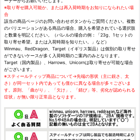
ーナーからお願いいたします。
※取り寄せ購入可能か、または再入荷時期をお知りになられたい場
合
該当の商品ページのお問い合わせボタンからご質問ください。複数
のバリエーションがある商品の場合、購入を希望されている選択肢
と数量を明記ください。（バレルの場合の例：「23g、1セットの
取り寄せ希望。または入荷時期を知りたい。」など）
Winmau、RedDragon、Target（イギリス製品）は個別の取り寄せ
ができないケースが多く入荷時期のご案内のみとなります。
Target（国内製品）、Harrows、Unicornは取り寄せが可能な場合
がございます。
※スティールティップ商品について→先端の形状（主に鋭さ、太
さ）が同一セット内であっても僅かに異なる場合が多々ございま
す。原則、「曲がり」、「欠け」、「錆び」等、劣化が認められる
症状」が無い限り正常品となります。