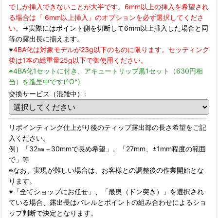
でしか挿入できないことが大半です。6mm以上の挿入を希望され
る場合は「 6mm以上挿入」のオプションを必ず選択してくださ
い。
→実際にはポイント側を切断して6mm以上挿入した場合と同
等の露出長に揃えます。
※
4BA化は対象モデルが23g以下のものに限ります。セッティング
後は1本の総重量25g以下で御使用ください。
※4BA化1セットに付き、アキュートリップ黒1セット（630円相
当）を進呈中です(^O^)
交換サービス（混雑中）
:
リポインティング仕上がり後のティップ露出部の長さ希望をご記
入ください。
例）「32㎜～30mmで長め希望」、「27mm、±1mm程度の範囲
で」等
※なお、実現が難しい場合は、お客様との調整後の作業開始とな
ります。
※「全てショップにお任せ」、「最奥（ドン突き）」を選択され
ている場合、露出長はバレルとポイントの組み合わせによるショ
ップ判断で決定となります。