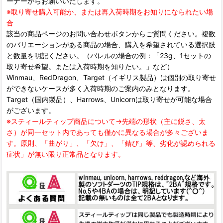
ーナーからお願いいたします。
※取り寄せ購入可能か、または再入荷時期をお知りになられたい場
合
該当の商品ページのお問い合わせボタンからご質問ください。複数
のバリエーションがある商品の場合、購入を希望されている選択肢
と数量を明記ください。（バレルの場合の例：「23g、1セットの
取り寄せ希望。または入荷時期を知りたい。」など）
Winmau、RedDragon、Target（イギリス製品）は個別の取り寄せ
ができないケースが多く入荷時期のご案内のみとなります。
Target（国内製品）、Harrows、Unicornは取り寄せが可能な場合
がございます。
※スティールティップ商品について→先端の形状（主に鋭さ、太
さ）が同一セット内であっても僅かに異なる場合が多々ございま
す。原則、「曲がり」、「欠け」、「錆び」等、劣化が認められる
症状」が無い限り正常品となります。