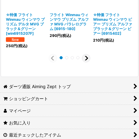
☆特価 フライト
フライト Winmau ウィ
☆特価 フライト
Winmau ウィンマウ プ
ンマウ プリズム アルフ
Winmau ウィンマウ ピ
リズム デルタ MVG ブ
ァ MVG パラレログラ
アー プリズム アルファ
ラック＆グリーン
ム
[
6915-180
]
ブラック＆グリーン ピ
[
win6915207F
]
アー
[
6915402
]
290
円
(税込)
210
円
(税込)
250
円
(税込)
ダーツ通販 Aiming Zept トップ
ショッピングカート
マイページ
お気に入り
最近チェックしたアイテム