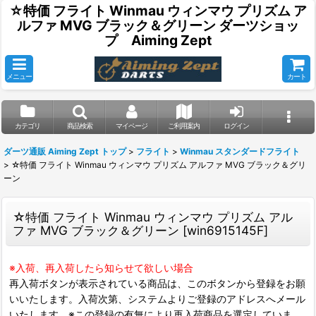
☆特価 フライト Winmau ウィンマウ プリズム ア
ルファ MVG ブラック＆グリーン ダーツショッ
プ Aiming Zept
メニュー
カート
カテゴリ
商品検索
マイページ
ご利用案内
ログイン
ダーツ通販 Aiming Zept トップ
>
フライト
>
Winmau スタンダードフライト
>
☆特価 フライト Winmau ウィンマウ プリズム アルファ MVG ブラック＆グリ
ーン
☆特価 フライト Winmau ウィンマウ プリズム アル
ファ MVG ブラック＆グリーン
[
win6915145F
]
※入荷、再入荷したら知らせて欲しい場合
再入荷ボタンが表示されている商品は、このボタンから登録をお願
いいたします。入荷次第、システムよりご登録のアドレスへメール
いたします。※この登録の有無により再入荷商品を選定していま