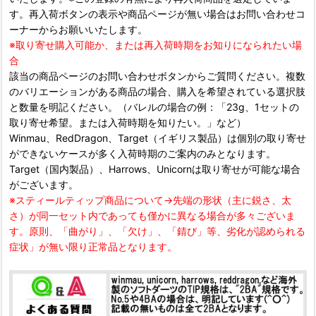
す。再入荷ボタンの表示や商品ページが無い場合はお問い合わせコ
ーナーからお願いいたします。
※取り寄せ購入可能か、または再入荷時期をお知りになられたい場
合
該当の商品ページのお問い合わせボタンからご質問ください。複数
のバリエーションがある商品の場合、購入を希望されている選択肢
と数量を明記ください。（バレルの場合の例：「23g、1セットの
取り寄せ希望。または入荷時期を知りたい。」など）
Winmau、RedDragon、Target（イギリス製品）は個別の取り寄せ
ができないケースが多く入荷時期のご案内のみとなります。
Target（国内製品）、Harrows、Unicornは取り寄せが可能な場合
がございます。
※スティールティップ商品について→先端の形状（主に鋭さ、太
さ）が同一セット内であっても僅かに異なる場合が多々ございま
す。原則、「曲がり」、「欠け」、「錆び」等、劣化が認められる
症状」が無い限り正常品となります。