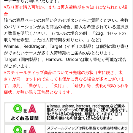
ーナーからお願いいたします。
※取り寄せ購入可能か、または再入荷時期をお知りになられたい場
合
該当の商品ページのお問い合わせボタンからご質問ください。複数
のバリエーションがある商品の場合、購入を希望されている選択肢
と数量を明記ください。（バレルの場合の例：「23g、1セットの
取り寄せ希望。または入荷時期を知りたい。」など）
Winmau、RedDragon、Target（イギリス製品）は個別の取り寄せ
ができないケースが多く入荷時期のご案内のみとなります。
Target（国内製品）、Harrows、Unicornは取り寄せが可能な場合
がございます。
※スティールティップ商品について→先端の形状（主に鋭さ、太
さ）が同一セット内であっても僅かに異なる場合が多々ございま
す。原則、「曲がり」、「欠け」、「錆び」等、劣化が認められる
症状」が無い限り正常品となります。