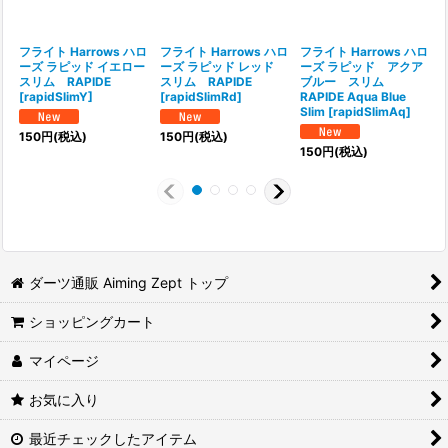
フライト Harrows ハロ
フライト Harrows ハロ
フライト Harrows ハロ
ーズ ラピッド イエロー
ーズ ラピッド レッド
ーズ ラピッド アクア
スリム RAPIDE
スリム RAPIDE
ブルー スリム
[
rapidSlimY
]
[
rapidSlimRd
]
RAPIDE Aqua Blue
[
Slim
[
rapidSlimAq
]
150
円
(税込)
150
円
(税込)
150
円
(税込)
ダーツ通販 Aiming Zept トップ
ショッピングカート
マイページ
お気に入り
最近チェックしたアイテム