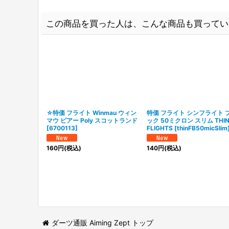
この商品を買った人は、こんな商品も買ってい
☆特価 フライト Winmau ウィン
特価 フライト シンフライト 
マウ ピアー Poly スコットランド
ック 50ミクロン スリム THI
[
6700113
]
FLIGHTS
[
thinFB50micSlim
160
円
(税込)
140
円
(税込)
ダーツ通販 Aiming Zept トップ