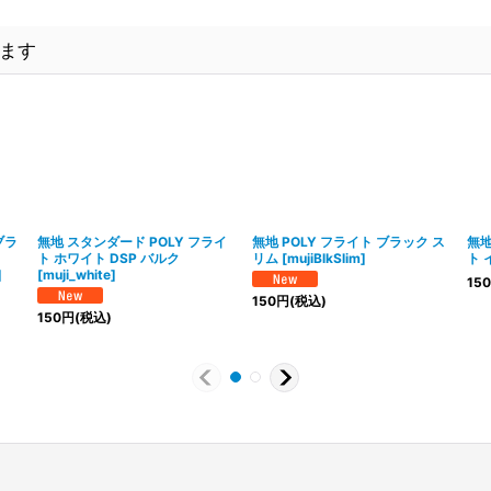
ます
ブラ
無地 スタンダード POLY フライ
無地 POLY フライト ブラック ス
無地
N
ト ホワイト DSP バルク
リム
[
mujiBlkSlim
]
ト 
]
[
muji_white
]
150
150
円
(税込)
150
円
(税込)