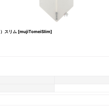
明）スリム
[
mujiTomeiSlim
]