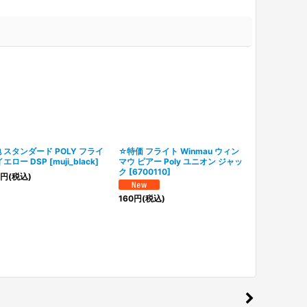
 スタンダード POLY フライ
☆特価 フライト Winmau ウィン
フライト R4
イエロー DSP
[
muji_black
]
マウ ピアー Poly ユニオン ジャッ
ンスペアレント
ク
[
6700110
]
クロン
[
R4xS
円
(税込)
160
円
(税込)
150
円
(税込)