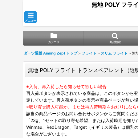
無地 POLY フ
メニュー
カテゴリ
商品検索
ダーツ通販 Aiming Zept トップ
>
フライト
>
スリム フライト
>
無
無地 POLY フライト トランスペアレント（
※入荷、再入荷したら知らせて欲しい場合
再入荷ボタンが表示されている商品は、このボタンから登
定しています。再入荷ボタンの表示や商品ページが無い
※取り寄せ購入可能か、または再入荷時期をお知りになら
該当の商品ページのお問い合わせボタンからご質問くだ
「23g、1セットの取り寄せ希望。または入荷時期を知り
Winmau、RedDragon、Target（イギリス製品）
な場合がございます。