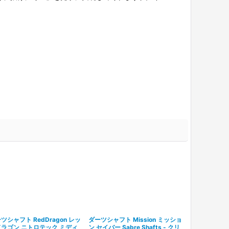
ツシャフト RedDragon レッ
ダーツシャフト Mission ミッショ
☆サマーセー
ラゴン ニトロテック ミディ
ン セイバー Sabre Shafts - クリ
RedDrago