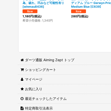
為、破れ、凹みなど可能性有り
ディアム ブルー Gerwyn Pric
[
winmau8436
]
Medium Blue
[
C639
]
1,180
円
(税込)
280
円
(税込)
希望小売価格
:
1,340
円
ダーツ通販 Aiming Zept トップ
ショッピングカート
マイページ
お気に入り
最近チェックしたアイテム
特定商取引法表示