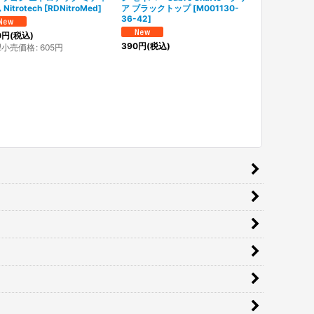
Nitrotech
[
RDNitroMed
]
ア ブラックトップ
[
M001130-
ターライト 
36-42
]
トルピード 
ン Peter Wrig
0
円
(税込)
Champion To
390
円
(税込)
望小売価格
:
605
円
[
2021pwWcT
11,800
円
(税込