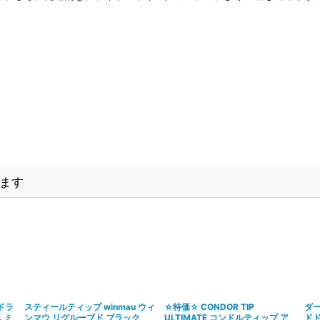
ます
ドドラ
スティールティップ winmau ウィ
☆特価☆ CONDOR TIP
ダー
 ミ
ンマウ リグルーブド ブラック
ULTIMATE コンドルティップ ア
ドド