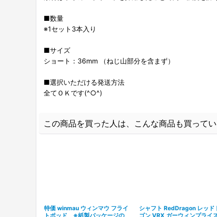
■数量
※1セット3本入り
■サイズ
ショート：36mm （ねじ山部分を含まず）
■選択いただける発送方法
全てＯＫです(^○^)
この商品を買った人は、こんな商品も買ってい
特価 winmau ウィンマウ フライ
シャフト RedDragon レッ
トポッド ※紙製パッケージの
ゴン VRX ガーウィンプライス