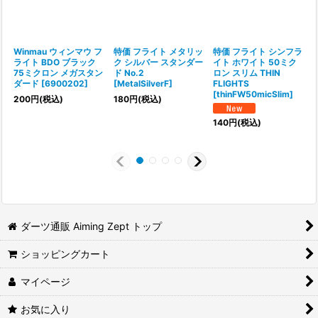
Winmau ウィンマウ フ
特価 フライト メタリッ
特価 フライト シンフラ
ライト BDO ブラック
ク シルバー スタンダー
イト ホワイト 50ミク
75ミクロン メガスタン
ド No.2
ロン スリム THIN
ダード
[
6900202
]
[
MetalSilverF
]
FLIGHTS
[
thinFW50micSlim
]
[
200
円
(税込)
180
円
(税込)
1
140
円
(税込)
ダーツ通販 Aiming Zept トップ
ショッピングカート
マイページ
お気に入り