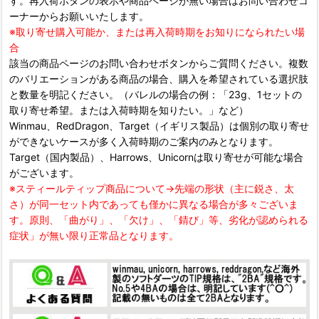
す。再入荷ボタンの表示や商品ページが無い場合はお問い合わせコ
ーナーからお願いいたします。
※取り寄せ購入可能か、または再入荷時期をお知りになられたい場
合
該当の商品ページのお問い合わせボタンからご質問ください。複数
のバリエーションがある商品の場合、購入を希望されている選択肢
と数量を明記ください。（バレルの場合の例：「23g、1セットの
取り寄せ希望。または入荷時期を知りたい。」など）
Winmau、RedDragon、Target（イギリス製品）は個別の取り寄せ
ができないケースが多く入荷時期のご案内のみとなります。
Target（国内製品）、Harrows、Unicornは取り寄せが可能な場合
がございます。
※スティールティップ商品について→先端の形状（主に鋭さ、太
さ）が同一セット内であっても僅かに異なる場合が多々ございま
す。原則、「曲がり」、「欠け」、「錆び」等、劣化が認められる
症状」が無い限り正常品となります。