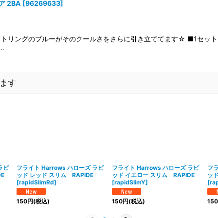
リア 2BA
[
96269633
]
トリングのブルーがそのクールさをさらに引き立ててます☆ ■1セット（
…
ます
ラピ
フライト Harrows ハローズ ラピ
フライト Harrows ハローズ ラピ
フラ
E
ッド レッド スリム RAPIDE
ッド イエロー スリム RAPIDE
ッド
[
rapidSlimRd
]
[
rapidSlimY
]
[
ra
150
円
(税込)
150
円
(税込)
150