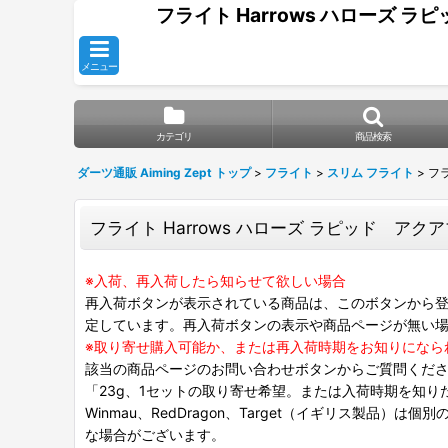
フライト Harrows ハローズ ラピッ
メニュー
カテゴリ
商品検索
ダーツ通販 Aiming Zept トップ
>
フライト
>
スリム フライト
>
フラ
フライト Harrows ハローズ ラピッド アクアブル
※入荷、再入荷したら知らせて欲しい場合
再入荷ボタンが表示されている商品は、このボタンから登
定しています。再入荷ボタンの表示や商品ページが無い
※取り寄せ購入可能か、または再入荷時期をお知りになら
該当の商品ページのお問い合わせボタンからご質問くだ
「23g、1セットの取り寄せ希望。または入荷時期を知り
Winmau、RedDragon、Target（イギリス製品）
な場合がございます。