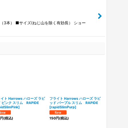
3本） ■サイズ(ねじ山を除く有効長） ショー
イト Harrows ハローズ ラピ
フライト Harrows ハローズ ラピ
フライト Har
 ピンク スリム RAPIDE
ッド パープル スリム RAPIDE
2022 Taipan 
pidSlimPink
]
[
rapidSlimPurp
]
Blue
[
Harrow
円
(税込)
150
円
(税込)