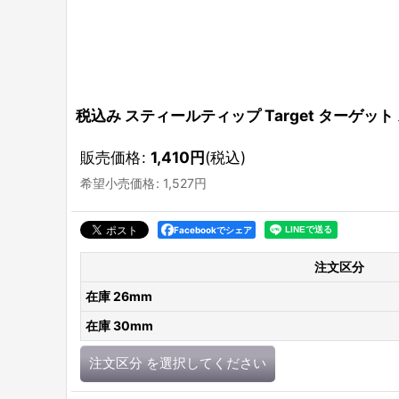
税込み スティールティップ Target ターゲット ス
販売価格
:
1,410
円
(税込)
希望小売価格
:
1,527
円
Facebookでシェア
注文区分
在庫 26mm
在庫 30mm
注文区分
を選択してください