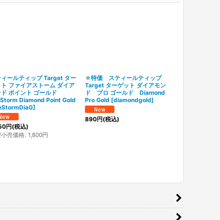
ィールティップ Target ター
☆特価 スティールティップ
税込み ステ
ト ファイアストーム ダイア
Target ターゲット ダイアモン
Target タ
ド ポイント ゴールド
ド プロ ゴールド Diamond
ジ ゴールドポイ
eStorm Diamond Point Gold
Pro Gold
[
diamondgold
]
Surge Gold P
reStormDiaG
]
[
stormSurgG
890
円
(税込)
50
円
(税込)
1,410
円
(税込)
望小売価格
:
1,800
円
希望小売価格
: