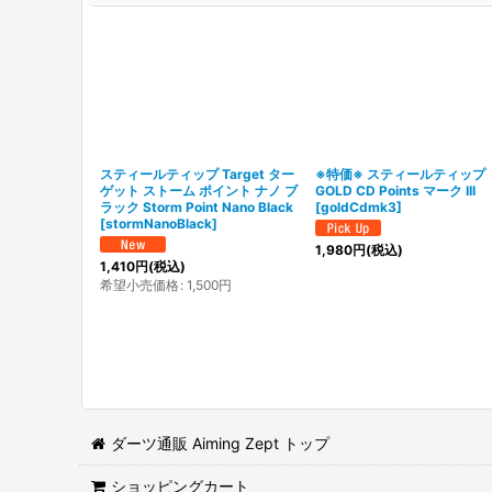
スティールティップ Target ター
※特価※ スティールティッ
ゲット ストーム ポイント ナノ ブ
GOLD CD Points マーク III
ラック Storm Point Nano Black
[
goldCdmk3
]
[
stormNanoBlack
]
1,980
円
(税込)
1,410
円
(税込)
希望小売価格
:
1,500
円
ダーツ通販 Aiming Zept トップ
ショッピングカート