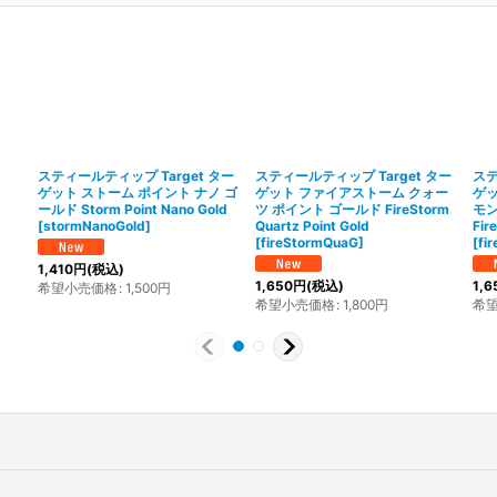
プ
スティールティップ Target ター
スティールティップ Target ター
ステ
ゲット ストーム ポイント ナノ ゴ
ゲット ファイアストーム クォー
ゲッ
ールド Storm Point Nano Gold
ツ ポイント ゴールド FireStorm
モン
[
stormNanoGold
]
Quartz Point Gold
Fir
[
fireStormQuaG
]
[
fi
1,410
円
(税込)
1,650
円
(税込)
1,6
希望小売価格
:
1,500
円
希望小売価格
:
1,800
円
希