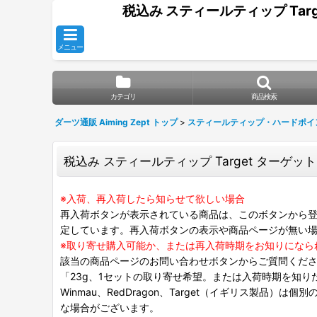
税込み スティールティップ Targe
メニュー
カテゴリ
商品検索
ダーツ通販 Aiming Zept トップ
>
スティールティップ・ハードポイ
税込み スティールティップ Target ターゲット 
※入荷、再入荷したら知らせて欲しい場合
再入荷ボタンが表示されている商品は、このボタンから登
定しています。再入荷ボタンの表示や商品ページが無い
※取り寄せ購入可能か、または再入荷時期をお知りになら
該当の商品ページのお問い合わせボタンからご質問くだ
「23g、1セットの取り寄せ希望。または入荷時期を知り
Winmau、RedDragon、Target（イギリス製品）
な場合がございます。