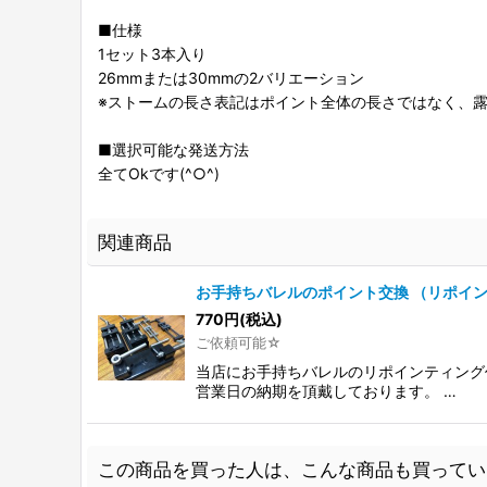
■仕様
1セット3本入り
26mmまたは30mmの2バリエーション
※ストームの長さ表記はポイント全体の長さではなく、
■選択可能な発送方法
全てOkです(^○^)
関連商品
お手持ちバレルのポイント交換 （リポイ
770
円
(税込)
ご依頼可能☆
当店にお手持ちバレルのリポインティング作
営業日の納期を頂戴しております。 …
この商品を買った人は、こんな商品も買ってい