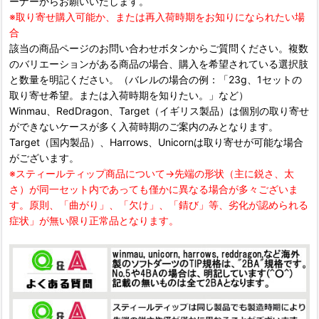
ーナーからお願いいたします。
※取り寄せ購入可能か、または再入荷時期をお知りになられたい場
合
該当の商品ページのお問い合わせボタンからご質問ください。複数
のバリエーションがある商品の場合、購入を希望されている選択肢
と数量を明記ください。（バレルの場合の例：「23g、1セットの
取り寄せ希望。または入荷時期を知りたい。」など）
Winmau、RedDragon、Target（イギリス製品）は個別の取り寄せ
ができないケースが多く入荷時期のご案内のみとなります。
Target（国内製品）、Harrows、Unicornは取り寄せが可能な場合
がございます。
※スティールティップ商品について→先端の形状（主に鋭さ、太
さ）が同一セット内であっても僅かに異なる場合が多々ございま
す。原則、「曲がり」、「欠け」、「錆び」等、劣化が認められる
症状」が無い限り正常品となります。