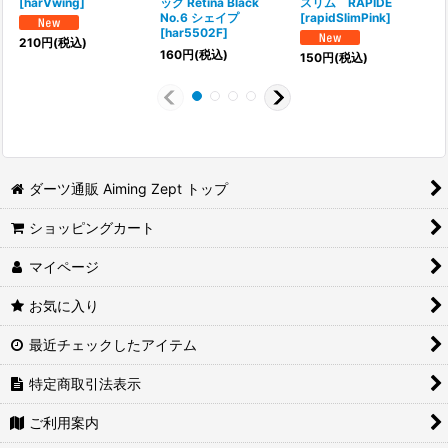
[
harVwing
]
ック Retina Black
スリム RAPIDE
No.6 シェイプ
[
rapidSlimPink
]
[
[
har5502F
]
210
円
(税込)
160
円
(税込)
150
円
(税込)
ダーツ通販 Aiming Zept トップ
ショッピングカート
マイページ
お気に入り
最近チェックしたアイテム
特定商取引法表示
ご利用案内