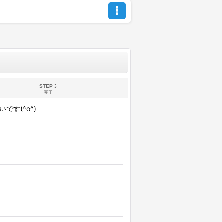
STEP 3
完了
す(^o^)