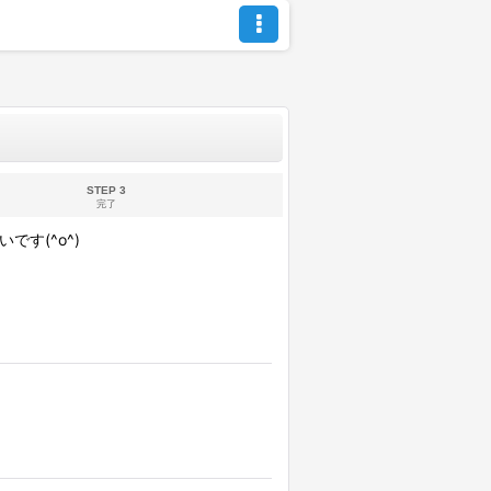
STEP 3
完了
す(^o^)